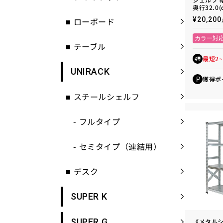
奥行32.0(
通
¥20,2
■
ローボード
常
価
カラー対
格
■
テーブル
最短2
UNIRACK
獲得ポ
P
■
スチールシェルフ
-
フルタイプ
-
セミタイプ（連結用）
■
デスク
SUPER K
SUPER G
《メタル