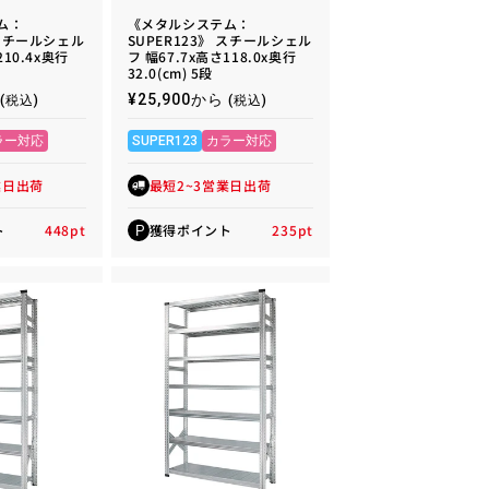
ム：
《メタルシステム：
 スチールシェル
SUPER123》 スチールシェル
210.4x奥行
フ 幅67.7x高さ118.0x奥行
32.0(cm) 5段
通
¥25,900から
(税込)
(税込)
常
価
ラー対応
SUPER123
カラー対応
格
業日出荷
最短2~3営業日出荷
ト
448
pt
獲得ポイント
235
pt
P