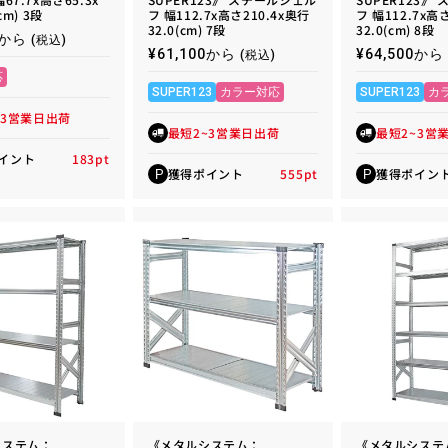
cm) 3段
フ 幅112.7x高さ210.4x奥行
フ 幅112.7x高
32.0(cm) 7段
32.0(cm) 8段
00から
(税込)
通
¥61,100から
通
¥64,500から
(税込)
常
常
応
価
価
SUPER123
カラー対応
SUPER123
カ
格
格
~3営業日出荷
最短2~3営業日出荷
最短2~3営
イント
183
pt
獲得ポイント
555
pt
獲得ポイン
P
P
システム：
《メタルシステム：
《メタルシステ