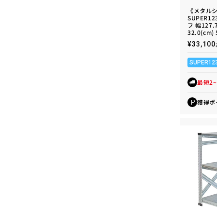
《メタル
SUPER1
フ 幅127.
32.0(cm)
通
¥33,1
常
価
SUPER12
格
最短2
獲得ポ
P