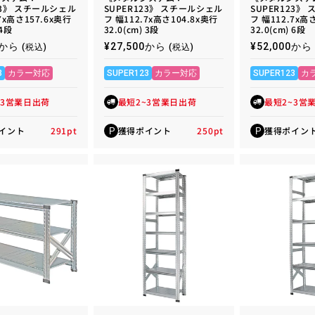
23》 スチールシェル
SUPER123》 スチールシェル
SUPER123》
7x高さ157.6x奥行
フ 幅112.7x高さ104.8x奥行
フ 幅112.7x高
 4段
32.0(cm) 3段
32.0(cm) 6段
00から
通
¥27,500から
通
¥52,000から
(税込)
(税込)
常
常
価
価
3
カラー対応
SUPER123
カラー対応
SUPER123
カ
格
格
~3営業日出荷
最短2~3営業日出荷
最短2~3営
イント
291
pt
獲得ポイント
250
pt
獲得ポイン
P
P