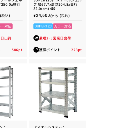
さ250.0x奥行
フ 幅67.7x高さ104.8x奥行
32.0(cm) 4段
通
¥24,600から
(税込)
(税込)
常
価
ラー対応
SUPER123
カラー対応
格
業日出荷
最短2~3営業日出荷
ト
586
pt
獲得ポイント
223
pt
P
ム：
《メタルシステム：