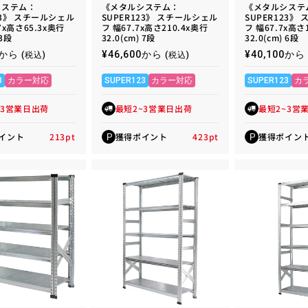
システム：
《メタルシステム：
《メタルシステ
23》 スチールシェル
SUPER123》 スチールシェル
SUPER123》
7x高さ65.3x奥行
フ 幅67.7x高さ210.4x奥行
フ 幅67.7x高さ
 3段
32.0(cm) 7段
32.0(cm) 6段
00から
通
¥46,600から
通
¥40,100から
(税込)
(税込)
常
常
価
価
3
カラー対応
SUPER123
カラー対応
SUPER123
カ
格
格
~3営業日出荷
最短2~3営業日出荷
最短2~3営
イント
213
pt
獲得ポイント
423
pt
獲得ポイン
P
P