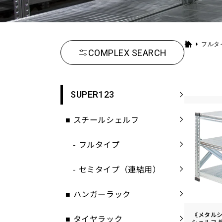
フルタ
ホ
COMPLEX SEARCH
ー
ム
SUPER123
■
スチールシェルフ
-
フルタイプ
-
セミタイプ（連結用）
■
ハンガーラック
《メタルシ
■
タイヤラック
シェルフ 幅