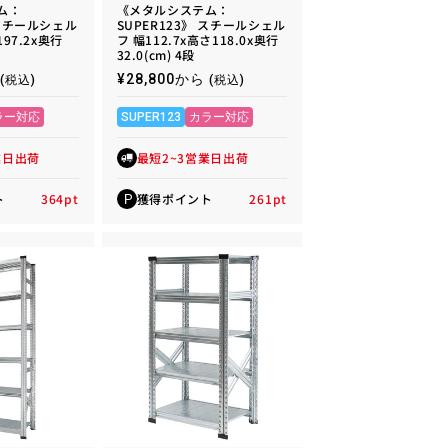
ム：
《メタルシステム：
 スチールシェル
SUPER123》 スチールシェル
197.2x奥行
フ 幅112.7x高さ118.0x奥行
32.0(cm) 4段
通
¥28,800から
(税込)
(税込)
常
価
ラー対応
SUPER123
カラー対応
格
業日出荷
最短2~3営業日出荷
ト
364
pt
獲得ポイント
261
pt
P