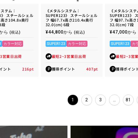
システム：
《メタルシステム：
《メタルシステ
23》 スチールシェル
SUPER123》 スチールシェル
SUPER123》
x高さ104.8x奥行
フ 幅67.7x高さ210.4x奥行
フ 幅97.7x高さ
 3段
32.0(cm) 6段
32.0(cm) 7段
00から
通
¥44,800から
通
¥47,000から
(税込)
(税込)
常
常
価
価
3
カラー対応
SUPER123
カラー対応
SUPER123
カ
格
格
~3営業日出荷
最短2~3営業日出荷
最短2~3営
イント
216
pt
獲得ポイント
407
pt
獲得ポイン
P
P
1
2
3
…
81