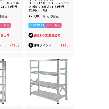
 スチールシェル
SUPER123》 スチールシェル
さ210.4x奥行
フ 幅67.7x高さ91.7x奥行
32.0(cm) 4段
通
¥23,800から
(税込)
(税込)
常
価
ラー対応
SUPER123
カラー対応
格
業日出荷
最短2~3営業日出荷
ト
472
pt
獲得ポイント
216
pt
P