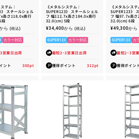
システム：
《メタルシステム：
《メタルシステ
23》 スチールシェル
SUPER123》 スチールシェル
SUPER123》
7x高さ118.0x奥行
フ 幅112.7x高さ184.0x奥行
フ 幅97.7x高さ
 5段
32.0(cm) 5段
32.0(cm) 6段
00から
通
¥34,400から
通
¥49,300から
(税込)
(税込)
常
常
価
価
3
カラー対応
SUPER123
カラー対応
SUPER123
カ
格
格
~3営業日出荷
最短2~3営業日出荷
最短2~3営
イント
300
pt
獲得ポイント
312
pt
獲得ポイン
P
P