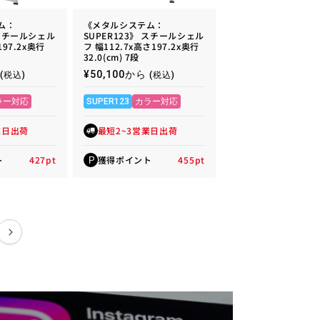
ム：
《メタルシステム：
 スチールシェル
SUPER123》 スチールシェル
197.2x奥行
フ 幅112.7x高さ197.2x奥行
32.0(cm) 7段
通
¥50,100から
(税込)
(税込)
常
価
ラー対応
SUPER123
カラー対応
格
業日出荷
最短2~3営業日出荷
ト
427
pt
獲得ポイント
455
pt
P