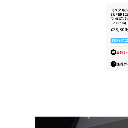
《メタル
SUPER1
フ 幅67.7
32.0(cm)
通
¥23,8
常
価
SUPER12
格
最短2
獲得ポ
P