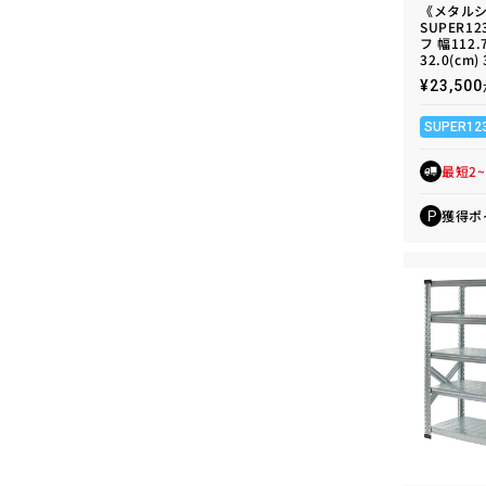
《メタル
SUPER1
フ 幅112.
32.0(cm)
通
¥23,5
常
価
SUPER12
格
最短2
獲得ポ
P