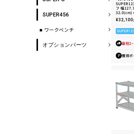
SUPER1
フ 幅127.
32.0(cm)
SUPER456
通
¥32,1
常
価
■
ワークベンチ
SUPER12
格
最短2
オプションパーツ
獲得ポ
P