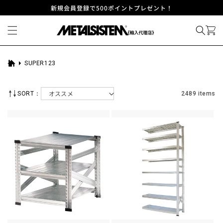
コンテ
新規会員登録で500ポイントプレゼント！
ンツに
進む
SUPER123
ホ
ー
ム
SORT：
2489 items