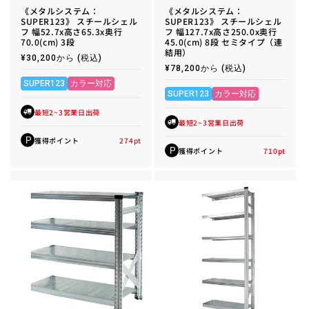
《メタルシステム：
《メタルシステム：
SUPER123》 スチールシェル
SUPER123》 スチールシェル
フ 幅52.7x高さ65.3x奥行
フ 幅127.7x高さ250.0x奥行
70.0(cm) 3段
45.0(cm) 8段 セミタイプ（連
結用）
通
¥30,200から
(税込)
常
通
¥78,200から
(税込)
価
常
格
SUPER123
カラー対応
価
格
SUPER123
カラー対応
最短2~3営業日出荷
最短2~3営業日出荷
獲得ポイント
274
pt
P
獲得ポイント
710
pt
P