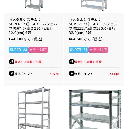
《メタルシステム：
《メタルシステム：
SUPER123》 スチールシェル
SUPER123》 スチールシェル
フ 幅67.7x高さ210.4x奥行
フ 幅112.7x高さ250.0x奥行
32.0(cm) 6段
32.0(cm) 8段
通
¥44,800から
(税込)
通
¥64,500から
(税込)
常
常
価
価
格
格
SUPER123
カラー対応
SUPER123
カラー対応
最短2~3営業日出荷
最短2~3営業日出荷
獲得ポイント
407
pt
獲得ポイント
586
pt
P
P