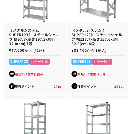
《メタルシステム：
《メタルシステム：
SUPER123》 スチールシェル
SUPER123》 スチールシェル
フ 幅97.7x高さ197.2x奥行
フ 幅127.7x高さ157.6x奥行
32.0(cm) 7段
32.0(cm) 4段
通
¥47,000から
(税込)
通
¥32,100から
(税込)
常
常
価
価
格
格
SUPER123
カラー対応
SUPER123
カラー対応
最短2~3営業日出荷
最短2~3営業日出荷
獲得ポイント
427
pt
獲得ポイント
291
pt
P
P