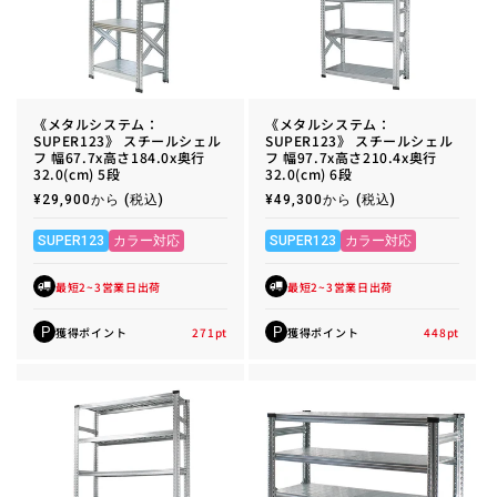
《メタルシステム：
《メタルシステム：
SUPER123》 スチールシェル
SUPER123》 スチールシェル
フ 幅67.7x高さ184.0x奥行
フ 幅97.7x高さ210.4x奥行
32.0(cm) 5段
32.0(cm) 6段
通
¥29,900から
(税込)
通
¥49,300から
(税込)
常
常
価
価
格
格
SUPER123
カラー対応
SUPER123
カラー対応
最短2~3営業日出荷
最短2~3営業日出荷
獲得ポイント
271
pt
獲得ポイント
448
pt
P
P