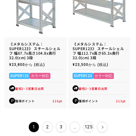
《メタルシステム：
《メタルシステム：
SUPER123》 スチールシェル
SUPER123》 スチールシェル
フ 幅67.7x高さ104.8x奥行
フ 幅112.7x高さ65.3x奥行
32.0(cm) 3段
32.0(cm) 3段
通
¥23,800から
(税込)
通
¥23,500から
(税込)
常
常
価
価
格
格
SUPER123
カラー対応
SUPER123
カラー対応
最短2~3営業日出荷
最短2~3営業日出荷
獲得ポイント
216
pt
獲得ポイント
213
pt
P
P
1
2
3
…
125