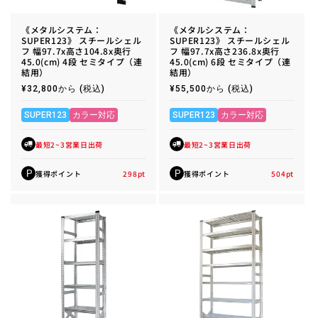
《メタルシステム：
《メタルシステム：
SUPER123》 スチールシェル
SUPER123》 スチールシェル
フ 幅97.7x高さ104.8x奥行
フ 幅97.7x高さ236.8x奥行
45.0(cm) 4段 セミタイプ（連
45.0(cm) 6段 セミタイプ（連
結用）
結用）
通
¥32,800から
(税込)
通
¥55,500から
(税込)
常
常
価
価
格
格
SUPER123
カラー対応
SUPER123
カラー対応
最短2~3営業日出荷
最短2~3営業日出荷
獲得ポイント
298
pt
獲得ポイント
504
pt
P
P