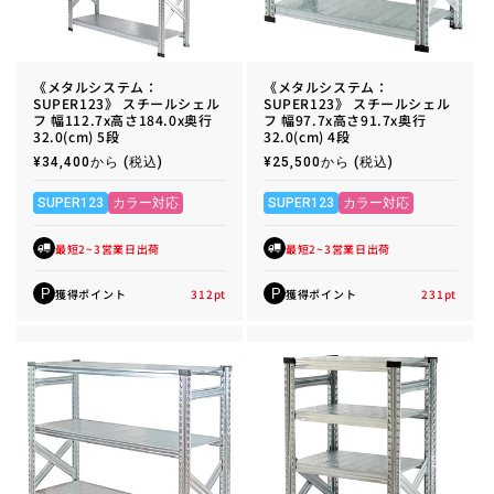
《メタルシステム：
《メタルシステム：
SUPER123》 スチールシェル
SUPER123》 スチールシェル
フ 幅112.7x高さ184.0x奥行
フ 幅97.7x高さ91.7x奥行
32.0(cm) 5段
32.0(cm) 4段
通
¥34,400から
(税込)
通
¥25,500から
(税込)
常
常
価
価
格
格
SUPER123
カラー対応
SUPER123
カラー対応
最短2~3営業日出荷
最短2~3営業日出荷
獲得ポイント
312
pt
獲得ポイント
231
pt
P
P