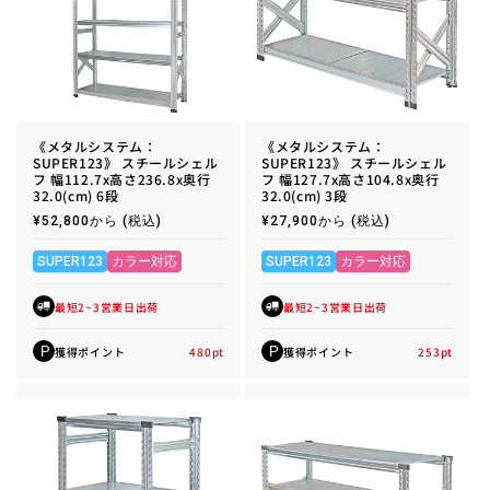
《メタルシステム：
《メタルシステム：
SUPER123》 スチールシェル
SUPER123》 スチールシェル
フ 幅112.7x高さ236.8x奥行
フ 幅127.7x高さ104.8x奥行
32.0(cm) 6段
32.0(cm) 3段
通
¥52,800から
(税込)
通
¥27,900から
(税込)
常
常
価
価
格
格
SUPER123
カラー対応
SUPER123
カラー対応
最短2~3営業日出荷
最短2~3営業日出荷
獲得ポイント
480
pt
獲得ポイント
253
pt
P
P