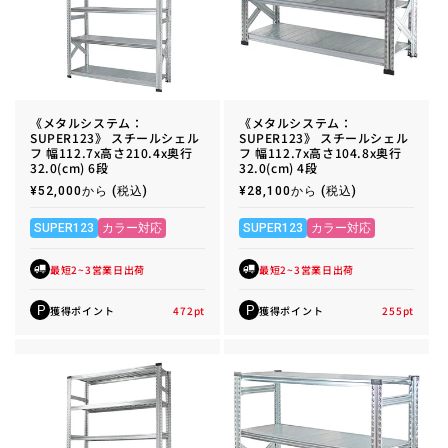
《メタルシステム：
《メタルシステム：
SUPER123》 スチールシェル
SUPER123》 スチールシェル
フ 幅112.7x高さ210.4x奥行
フ 幅112.7x高さ104.8x奥行
32.0(cm) 6段
32.0(cm) 4段
通
¥52,000から
(税込)
通
¥28,100から
(税込)
常
常
価
価
格
格
SUPER123
カラー対応
SUPER123
カラー対応
最短2~3営業日出荷
最短2~3営業日出荷
獲得ポイント
472
pt
獲得ポイント
255
pt
P
P