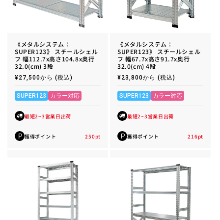
《メタルシステム：
《メタルシステム：
SUPER123》 スチールシェル
SUPER123》 スチールシェル
フ 幅112.7x高さ104.8x奥行
フ 幅67.7x高さ91.7x奥行
32.0(cm) 3段
32.0(cm) 4段
通
¥27,500から
(税込)
通
¥23,800から
(税込)
常
常
価
価
格
格
SUPER123
カラー対応
SUPER123
カラー対応
最短2~3営業日出荷
最短2~3営業日出荷
獲得ポイント
250
pt
獲得ポイント
216
pt
P
P