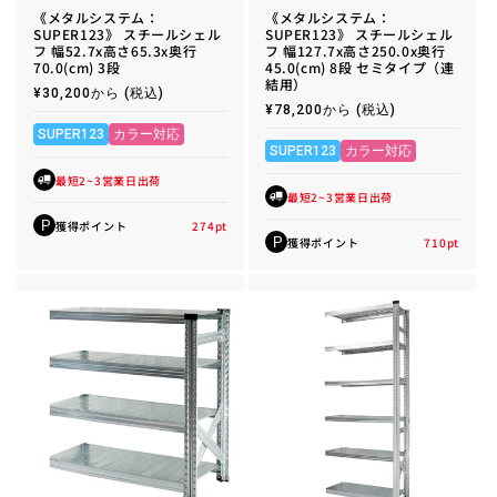
《メタルシステム：
《メタルシステム：
SUPER123》 スチールシェル
SUPER123》 スチールシェル
フ 幅52.7x高さ65.3x奥行
フ 幅127.7x高さ250.0x奥行
70.0(cm) 3段
45.0(cm) 8段 セミタイプ（連
結用）
通
¥30,200から
(税込)
常
通
¥78,200から
(税込)
価
常
格
SUPER123
カラー対応
価
格
SUPER123
カラー対応
最短2~3営業日出荷
最短2~3営業日出荷
獲得ポイント
274
pt
P
獲得ポイント
710
pt
P