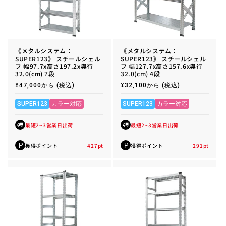
《メタルシステム：
《メタルシステム：
SUPER123》 スチールシェル
SUPER123》 スチールシェル
フ 幅97.7x高さ197.2x奥行
フ 幅127.7x高さ157.6x奥行
32.0(cm) 7段
32.0(cm) 4段
通
¥47,000から
(税込)
通
¥32,100から
(税込)
常
常
価
価
格
格
SUPER123
カラー対応
SUPER123
カラー対応
最短2~3営業日出荷
最短2~3営業日出荷
獲得ポイント
427
pt
獲得ポイント
291
pt
P
P