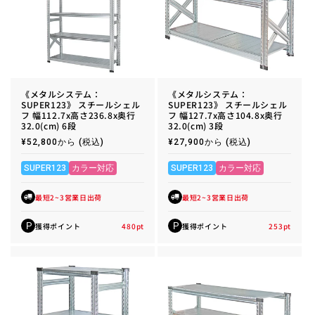
《メタルシステム：
《メタルシステム：
SUPER123》 スチールシェル
SUPER123》 スチールシェル
フ 幅112.7x高さ236.8x奥行
フ 幅127.7x高さ104.8x奥行
32.0(cm) 6段
32.0(cm) 3段
通
¥52,800から
(税込)
通
¥27,900から
(税込)
常
常
価
価
格
格
SUPER123
カラー対応
SUPER123
カラー対応
最短2~3営業日出荷
最短2~3営業日出荷
獲得ポイント
480
pt
獲得ポイント
253
pt
P
P