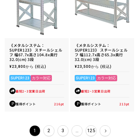
《メタルシステム：
《メタルシステム：
SUPER123》 スチールシェル
SUPER123》 スチールシェル
フ 幅67.7x高さ104.8x奥行
フ 幅112.7x高さ65.3x奥行
32.0(cm) 3段
32.0(cm) 3段
通
¥23,800から
(税込)
通
¥23,500から
(税込)
常
常
価
価
格
格
SUPER123
カラー対応
SUPER123
カラー対応
最短2~3営業日出荷
最短2~3営業日出荷
獲得ポイント
216
pt
獲得ポイント
213
pt
P
P
1
2
3
…
125