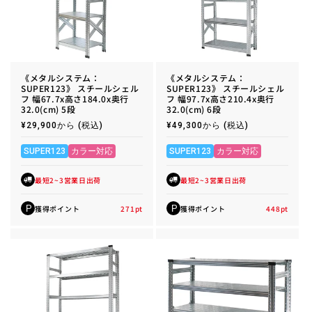
《メタルシステム：
《メタルシステム：
SUPER123》 スチールシェル
SUPER123》 スチールシェル
フ 幅67.7x高さ184.0x奥行
フ 幅97.7x高さ210.4x奥行
32.0(cm) 5段
32.0(cm) 6段
通
¥29,900から
(税込)
通
¥49,300から
(税込)
常
常
価
価
格
格
SUPER123
カラー対応
SUPER123
カラー対応
最短2~3営業日出荷
最短2~3営業日出荷
獲得ポイント
271
pt
獲得ポイント
448
pt
P
P