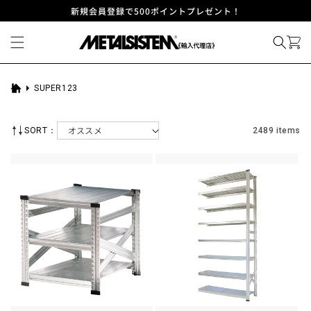
コンテ
新規会員登録で500ポイントプレゼント！
ンツに
進む
SUPER123
ホ
ー
ム
SORT：
2489 items