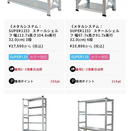
《メタルシステム：
《メタルシステム：
SUPER123》 スチールシェル
SUPER123》 スチールシェル
フ 幅112.7x高さ104.8x奥行
フ 幅67.7x高さ91.7x奥行
32.0(cm) 3段
32.0(cm) 4段
通
¥27,500から
(税込)
通
¥23,800から
(税込)
常
常
価
価
格
格
SUPER123
カラー対応
SUPER123
カラー対応
最短2~3営業日出荷
最短2~3営業日出荷
獲得ポイント
250
pt
獲得ポイント
216
pt
P
P