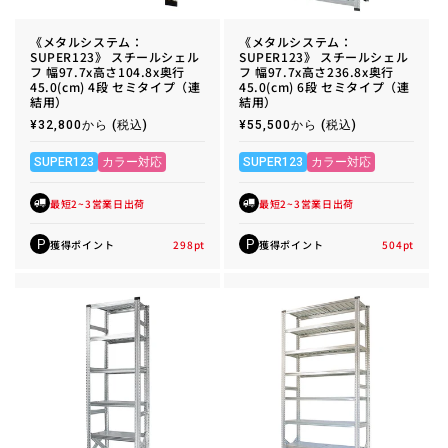
《メタルシステム：
《メタルシステム：
SUPER123》 スチールシェル
SUPER123》 スチールシェル
フ 幅97.7x高さ104.8x奥行
フ 幅97.7x高さ236.8x奥行
45.0(cm) 4段 セミタイプ（連
45.0(cm) 6段 セミタイプ（連
結用）
結用）
通
¥32,800から
(税込)
通
¥55,500から
(税込)
常
常
価
価
格
格
SUPER123
カラー対応
SUPER123
カラー対応
最短2~3営業日出荷
最短2~3営業日出荷
獲得ポイント
298
pt
獲得ポイント
504
pt
P
P