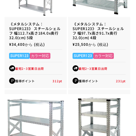
《メタルシステム：
《メタルシステム：
SUPER123》 スチールシェル
SUPER123》 スチールシェル
フ 幅112.7x高さ184.0x奥行
フ 幅97.7x高さ91.7x奥行
32.0(cm) 5段
32.0(cm) 4段
通
¥34,400から
(税込)
通
¥25,500から
(税込)
常
常
価
価
格
格
SUPER123
カラー対応
SUPER123
カラー対応
最短2~3営業日出荷
最短2~3営業日出荷
獲得ポイント
312
pt
獲得ポイント
231
pt
P
P