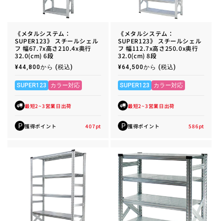
《メタルシステム：
《メタルシステム：
SUPER123》 スチールシェル
SUPER123》 スチールシェル
フ 幅67.7x高さ210.4x奥行
フ 幅112.7x高さ250.0x奥行
32.0(cm) 6段
32.0(cm) 8段
通
¥44,800から
(税込)
通
¥64,500から
(税込)
常
常
価
価
格
格
SUPER123
カラー対応
SUPER123
カラー対応
最短2~3営業日出荷
最短2~3営業日出荷
獲得ポイント
407
pt
獲得ポイント
586
pt
P
P