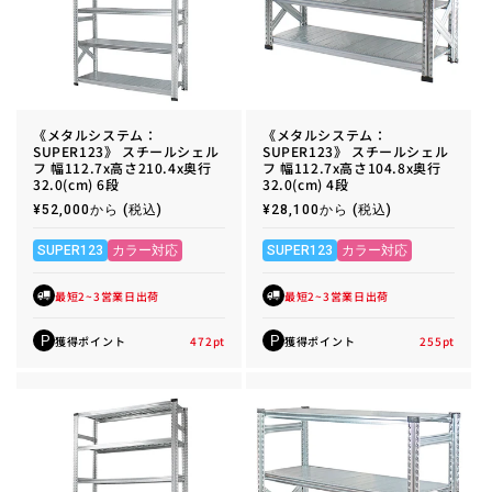
《メタルシステム：
《メタルシステム：
SUPER123》 スチールシェル
SUPER123》 スチールシェル
フ 幅112.7x高さ210.4x奥行
フ 幅112.7x高さ104.8x奥行
32.0(cm) 6段
32.0(cm) 4段
通
¥52,000から
(税込)
通
¥28,100から
(税込)
常
常
価
価
格
格
SUPER123
カラー対応
SUPER123
カラー対応
最短2~3営業日出荷
最短2~3営業日出荷
獲得ポイント
472
pt
獲得ポイント
255
pt
P
P