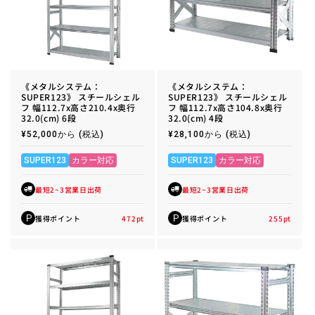
《メタルシステム：
《メタルシステム：
SUPER123》 スチールシェル
SUPER123》 スチールシェル
フ 幅112.7x高さ210.4x奥行
フ 幅112.7x高さ104.8x奥行
32.0(cm) 6段
32.0(cm) 4段
通
¥52,000から
(税込)
通
¥28,100から
(税込)
常
常
価
価
格
格
SUPER123
カラー対応
SUPER123
カラー対応
最短2~3営業日出荷
最短2~3営業日出荷
獲得ポイント
472
pt
獲得ポイント
255
pt
P
P