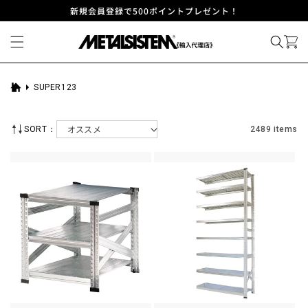
コンテ
新規会員登録で500ポイントプレゼント！
ンツに
進む
SUPER123
ホ
ー
ム
SORT：
2489 items