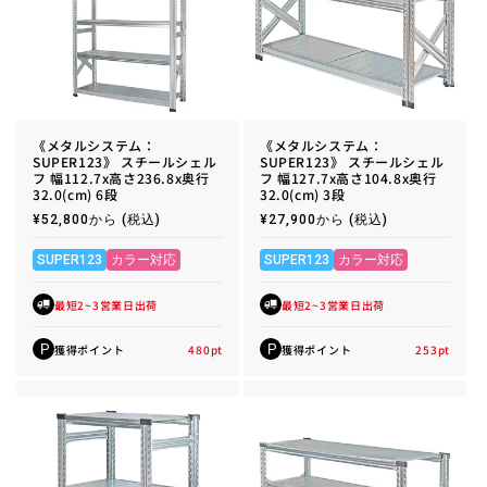
《メタルシステム：
《メタルシステム：
SUPER123》 スチールシェル
SUPER123》 スチールシェル
フ 幅112.7x高さ236.8x奥行
フ 幅127.7x高さ104.8x奥行
32.0(cm) 6段
32.0(cm) 3段
通
¥52,800から
(税込)
通
¥27,900から
(税込)
常
常
価
価
格
格
SUPER123
カラー対応
SUPER123
カラー対応
最短2~3営業日出荷
最短2~3営業日出荷
獲得ポイント
480
pt
獲得ポイント
253
pt
P
P