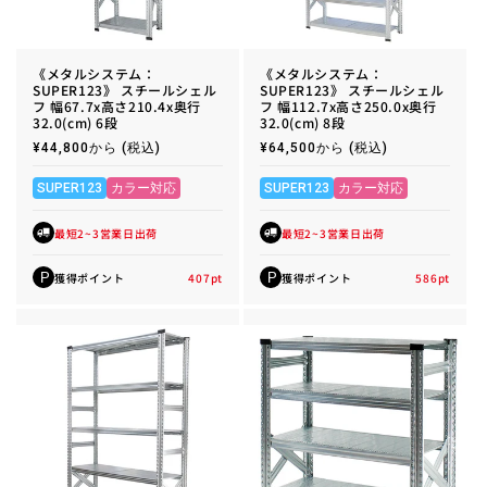
《メタルシステム：
《メタルシステム：
SUPER123》 スチールシェル
SUPER123》 スチールシェル
フ 幅67.7x高さ210.4x奥行
フ 幅112.7x高さ250.0x奥行
32.0(cm) 6段
32.0(cm) 8段
通
¥44,800から
(税込)
通
¥64,500から
(税込)
常
常
価
価
格
格
SUPER123
カラー対応
SUPER123
カラー対応
最短2~3営業日出荷
最短2~3営業日出荷
獲得ポイント
407
pt
獲得ポイント
586
pt
P
P