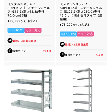
《メタルシステム：
《メタルシステム：
SUPER123》 スチールシェル
SUPER123》 スチールシェル
フ 幅52.7x高さ65.3x奥行
フ 幅127.7x高さ250.0x奥行
70.0(cm) 3段
45.0(cm) 8段 セミタイプ（連
結用）
通
¥30,200から
(税込)
常
通
¥78,200から
(税込)
価
常
格
SUPER123
カラー対応
価
格
SUPER123
カラー対応
最短2~3営業日出荷
最短2~3営業日出荷
獲得ポイント
274
pt
P
獲得ポイント
710
pt
P