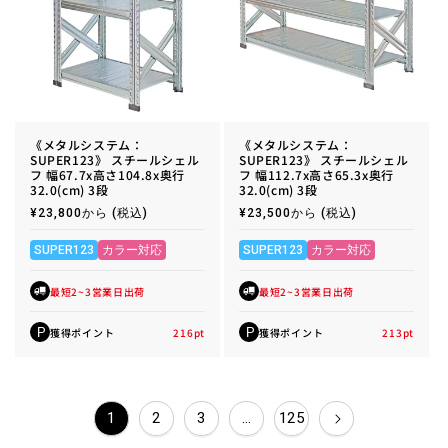
《メタルシステム：
《メタルシステム：
SUPER123》 スチールシェル
SUPER123》 スチールシェル
フ 幅67.7x高さ104.8x奥行
フ 幅112.7x高さ65.3x奥行
32.0(cm) 3段
32.0(cm) 3段
通
¥23,800から
(税込)
通
¥23,500から
(税込)
常
常
価
価
格
格
SUPER123
カラー対応
SUPER123
カラー対応
最短2~3営業日出荷
最短2~3営業日出荷
獲得ポイント
216
pt
獲得ポイント
213
pt
P
P
1
2
3
…
125