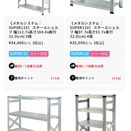
《メタルシステム：
《メタルシステム：
SUPER123》 スチールシェル
SUPER123》 スチールシェル
フ 幅112.7x高さ184.0x奥行
フ 幅97.7x高さ91.7x奥行
32.0(cm) 5段
32.0(cm) 4段
通
¥34,400から
(税込)
通
¥25,500から
(税込)
常
常
価
価
格
格
SUPER123
カラー対応
SUPER123
カラー対応
最短2~3営業日出荷
最短2~3営業日出荷
獲得ポイント
312
pt
獲得ポイント
231
pt
P
P