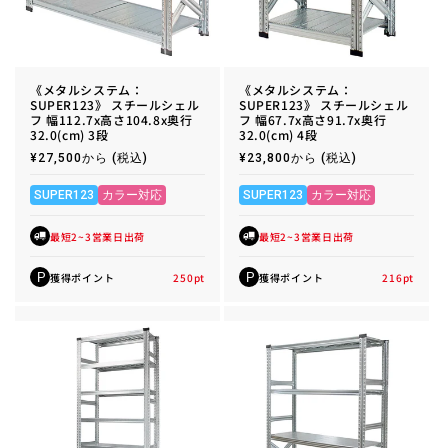
《メタルシステム：
《メタルシステム：
SUPER123》 スチールシェル
SUPER123》 スチールシェル
フ 幅112.7x高さ104.8x奥行
フ 幅67.7x高さ91.7x奥行
32.0(cm) 3段
32.0(cm) 4段
通
¥27,500から
(税込)
通
¥23,800から
(税込)
常
常
価
価
格
格
SUPER123
カラー対応
SUPER123
カラー対応
最短2~3営業日出荷
最短2~3営業日出荷
獲得ポイント
250
pt
獲得ポイント
216
pt
P
P