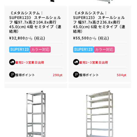
《メタルシステム：
《メタルシステム：
SUPER123》 スチールシェル
SUPER123》 スチールシェル
フ 幅97.7x高さ104.8x奥行
フ 幅97.7x高さ236.8x奥行
45.0(cm) 4段 セミタイプ（連
45.0(cm) 6段 セミタイプ（連
結用）
結用）
通
¥32,800から
(税込)
通
¥55,500から
(税込)
常
常
価
価
格
格
SUPER123
カラー対応
SUPER123
カラー対応
最短2~3営業日出荷
最短2~3営業日出荷
獲得ポイント
298
pt
獲得ポイント
504
pt
P
P