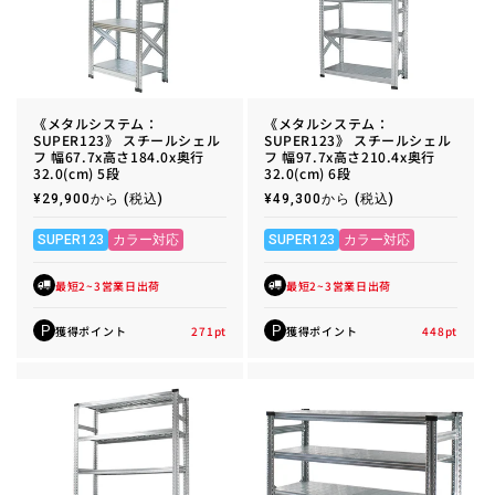
《メタルシステム：
《メタルシステム：
SUPER123》 スチールシェル
SUPER123》 スチールシェル
フ 幅67.7x高さ184.0x奥行
フ 幅97.7x高さ210.4x奥行
32.0(cm) 5段
32.0(cm) 6段
通
¥29,900から
(税込)
通
¥49,300から
(税込)
常
常
価
価
格
格
SUPER123
カラー対応
SUPER123
カラー対応
最短2~3営業日出荷
最短2~3営業日出荷
獲得ポイント
271
pt
獲得ポイント
448
pt
P
P