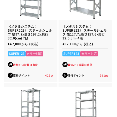
《メタルシステム：
《メタルシステム：
SUPER123》 スチールシェル
SUPER123》 スチールシェル
フ 幅97.7x高さ197.2x奥行
フ 幅127.7x高さ157.6x奥行
32.0(cm) 7段
32.0(cm) 4段
通
¥47,000から
(税込)
通
¥32,100から
(税込)
常
常
価
価
格
格
SUPER123
カラー対応
SUPER123
カラー対応
最短2~3営業日出荷
最短2~3営業日出荷
獲得ポイント
427
pt
獲得ポイント
291
pt
P
P