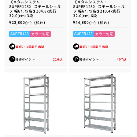
《メタルシステム：
《メタルシステム：
SUPER123》 スチールシェル
SUPER123》 スチールシェル
フ 幅67.7x高さ104.8x奥行
フ 幅67.7x高さ210.4x奥行
32.0(cm) 3段
32.0(cm) 6段
通
¥23,800から
(税込)
通
¥44,800から
(税込)
常
常
価
価
格
格
SUPER123
カラー対応
SUPER123
カラー対応
最短2~3営業日出荷
最短2~3営業日出荷
獲得ポイント
216
pt
獲得ポイント
407
pt
P
P