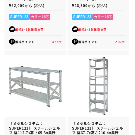
通
¥52,000から
(税込)
通
¥23,800から
(税込)
常
常
価
価
格
格
SUPER123
カラー対応
SUPER123
カラー対応
最短2~3営業日出荷
最短2~3営業日出荷
獲得ポイント
472
pt
獲得ポイント
216
pt
P
P
《メタルシステム：
《メタルシステム：
SUPER123》 スチールシェル
SUPER123》 スチールシェル
フ 幅112.7x高さ65.3x奥行
フ 幅67.7x高さ210.4x奥行