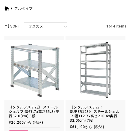
フルタイプ
ホ
ー
ム
SORT：
1614 items
《メタルシステム》 スチール
《メタルシステム：
シェルフ 幅67.7x高さ65.3x奥
SUPER123》 スチールシェル
行32.0(cm) 3段
フ 幅112.7x高さ210.4x奥行
32.0(cm) 7段
通
¥20,200から
(税込)
常
通
¥61,100から
(税込)
価
常