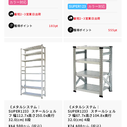
格
カラー対応
価
格
SUPER123
カラー対応
最短2~3営業日出荷
最短2~3営業日出荷
獲得ポイント
183
pt
P
獲得ポイント
555
pt
P
《メタルシステム：
《メタルシステム：
SUPER123》 スチールシェル
SUPER123》 スチールシェル
フ 幅112.7x高さ250.0x奥行
フ 幅67.7x高さ104.8x奥行
32.0(cm) 8段
32.0(cm) 4段
通
¥64,500から
(税込)
通
¥24,600から
(税込)