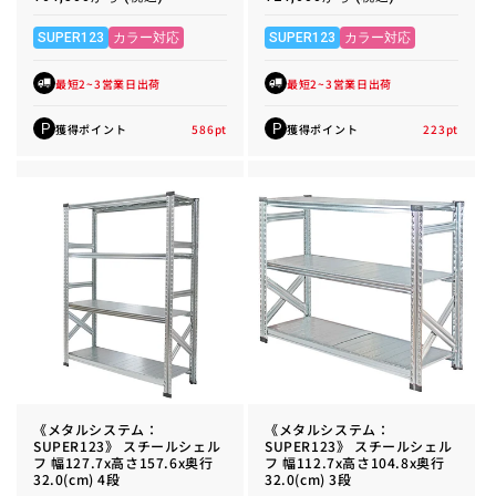
常
常
価
価
格
格
SUPER123
カラー対応
SUPER123
カラー対応
最短2~3営業日出荷
最短2~3営業日出荷
獲得ポイント
586
pt
獲得ポイント
223
pt
P
P
《メタルシステム：
《メタルシステム：
SUPER123》 スチールシェル
SUPER123》 スチールシェル
フ 幅127.7x高さ157.6x奥行
フ 幅112.7x高さ104.8x奥行
32.0(cm) 4段
32.0(cm) 3段