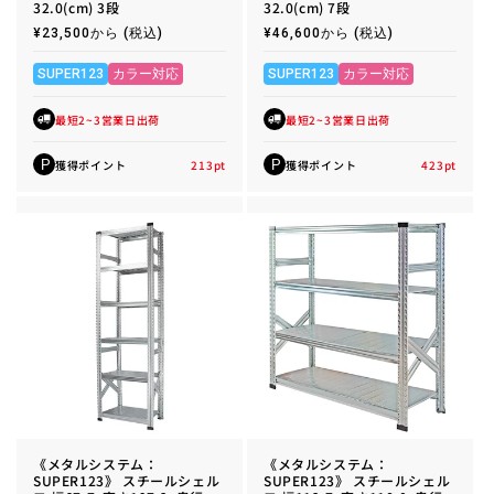
32.0(cm) 3段
32.0(cm) 7段
通
¥23,500から
(税込)
通
¥46,600から
(税込)
常
常
価
価
格
格
SUPER123
カラー対応
SUPER123
カラー対応
最短2~3営業日出荷
最短2~3営業日出荷
獲得ポイント
213
pt
獲得ポイント
423
pt
P
P
《メタルシステム：
《メタルシステム：
SUPER123》 スチールシェル
SUPER123》 スチールシェル