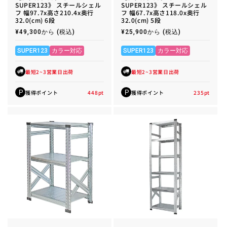
SUPER123》 スチールシェル
SUPER123》 スチールシェル
フ 幅97.7x高さ210.4x奥行
フ 幅67.7x高さ118.0x奥行
32.0(cm) 6段
32.0(cm) 5段
通
¥49,300から
(税込)
通
¥25,900から
(税込)
常
常
価
価
格
格
SUPER123
カラー対応
SUPER123
カラー対応
最短2~3営業日出荷
最短2~3営業日出荷
獲得ポイント
448
pt
獲得ポイント
235
pt
P
P