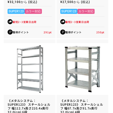
通
¥32,100から
(税込)
通
¥27,500から
(税込)
常
常
価
価
格
格
SUPER123
カラー対応
SUPER123
カラー対応
最短2~3営業日出荷
最短2~3営業日出荷
獲得ポイント
291
pt
獲得ポイント
250
pt
P
P
《メタルシステム：
《メタルシステム：
SUPER123》 スチールシェル
SUPER123》 スチールシェル
フ 幅112.7x高さ210.4x奥行
フ 幅67.7x高さ91.7x奥行
32.0(cm) 6段
32.0(cm) 4段