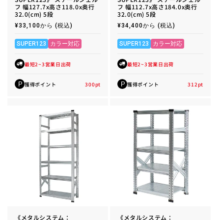
フ 幅127.7x高さ118.0x奥行
フ 幅112.7x高さ184.0x奥行
32.0(cm) 5段
32.0(cm) 5段
通
¥33,100から
(税込)
通
¥34,400から
(税込)
常
常
価
価
格
格
SUPER123
カラー対応
SUPER123
カラー対応
最短2~3営業日出荷
最短2~3営業日出荷
獲得ポイント
300
pt
獲得ポイント
312
pt
P
P
《メタルシステム：
《メタルシステム：