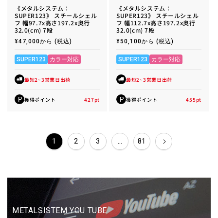
《メタルシステム：
《メタルシステム：
SUPER123》 スチールシェル
SUPER123》 スチールシェル
フ 幅97.7x高さ197.2x奥行
フ 幅112.7x高さ197.2x奥行
32.0(cm) 7段
32.0(cm) 7段
通
¥47,000から
(税込)
通
¥50,100から
(税込)
常
常
価
価
格
格
SUPER123
カラー対応
SUPER123
カラー対応
最短2~3営業日出荷
最短2~3営業日出荷
獲得ポイント
427
pt
獲得ポイント
455
pt
P
P
1
2
3
…
81
METALSISTEM YOU TUBE