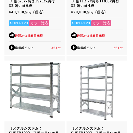
フ 幅67.7x高さ197.2x奥行
フ 幅112.7x高さ118.0x奥行
32.0(cm) 6段
32.0(cm) 4段
通
¥40,100から
(税込)
通
¥28,800から
(税込)
常
常
価
価
格
格
SUPER123
カラー対応
SUPER123
カラー対応
最短2~3営業日出荷
最短2~3営業日出荷
獲得ポイント
364
pt
獲得ポイント
261
pt
P
P
《メタルシステム：
《メタルシステム：
SUPER123》 スチールシェル
SUPER123》 スチールシェル