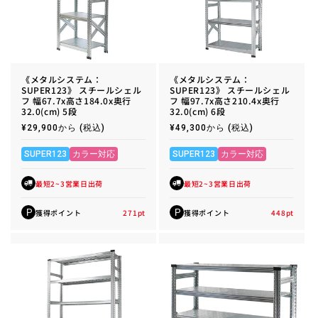
《メタルシステム：
《メタルシステム：
SUPER123》 スチールシェル
SUPER123》 スチールシェル
フ 幅67.7x高さ184.0x奥行
フ 幅97.7x高さ210.4x奥行
32.0(cm) 5段
32.0(cm) 6段
通
¥29,900から
(税込)
通
¥49,300から
(税込)
常
常
価
価
格
格
SUPER123
カラー対応
SUPER123
カラー対応
最短2~3営業日出荷
最短2~3営業日出荷
獲得ポイント
271
pt
獲得ポイント
448
pt
P
P