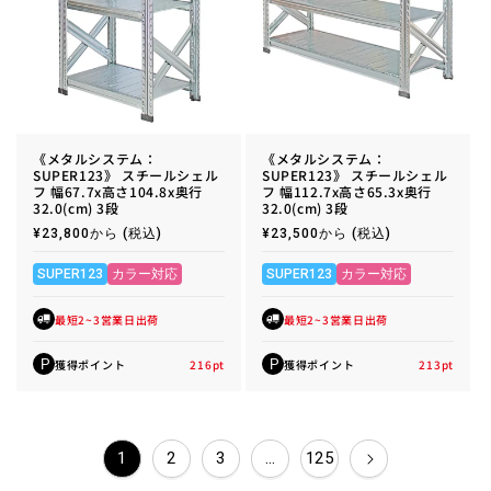
《メタルシステム：
《メタルシステム：
SUPER123》 スチールシェル
SUPER123》 スチールシェル
フ 幅67.7x高さ104.8x奥行
フ 幅112.7x高さ65.3x奥行
32.0(cm) 3段
32.0(cm) 3段
通
¥23,800から
(税込)
通
¥23,500から
(税込)
常
常
価
価
格
格
SUPER123
カラー対応
SUPER123
カラー対応
最短2~3営業日出荷
最短2~3営業日出荷
獲得ポイント
216
pt
獲得ポイント
213
pt
P
P
1
2
3
…
125