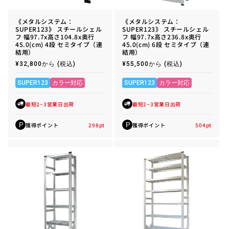
《メタルシステム：
《メタルシステム：
SUPER123》 スチールシェル
SUPER123》 スチールシェル
フ 幅97.7x高さ104.8x奥行
フ 幅97.7x高さ236.8x奥行
45.0(cm) 4段 セミタイプ（連
45.0(cm) 6段 セミタイプ（連
結用）
結用）
通
¥32,800から
(税込)
通
¥55,500から
(税込)
常
常
価
価
格
格
SUPER123
カラー対応
SUPER123
カラー対応
最短2~3営業日出荷
最短2~3営業日出荷
獲得ポイント
298
pt
獲得ポイント
504
pt
P
P