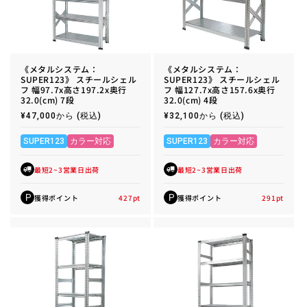
《メタルシステム：
《メタルシステム：
SUPER123》 スチールシェル
SUPER123》 スチールシェル
フ 幅97.7x高さ197.2x奥行
フ 幅127.7x高さ157.6x奥行
32.0(cm) 7段
32.0(cm) 4段
通
¥47,000から
(税込)
通
¥32,100から
(税込)
常
常
価
価
格
格
SUPER123
カラー対応
SUPER123
カラー対応
最短2~3営業日出荷
最短2~3営業日出荷
獲得ポイント
427
pt
獲得ポイント
291
pt
P
P