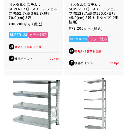
《メタルシステム：
《メタルシステム：
SUPER123》 スチールシェル
SUPER123》 スチールシェル
フ 幅52.7x高さ65.3x奥行
フ 幅127.7x高さ250.0x奥行
70.0(cm) 3段
45.0(cm) 8段 セミタイプ（連
結用）
通
¥30,200から
(税込)
常
通
¥78,200から
(税込)
価
常
格
SUPER123
カラー対応
価
格
SUPER123
カラー対応
最短2~3営業日出荷
最短2~3営業日出荷
獲得ポイント
274
pt
P
獲得ポイント
710
pt
P