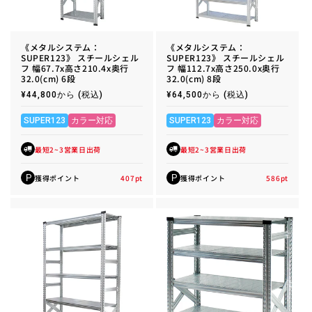
《メタルシステム：
《メタルシステム：
SUPER123》 スチールシェル
SUPER123》 スチールシェル
フ 幅67.7x高さ210.4x奥行
フ 幅112.7x高さ250.0x奥行
32.0(cm) 6段
32.0(cm) 8段
通
¥44,800から
(税込)
通
¥64,500から
(税込)
常
常
価
価
格
格
SUPER123
カラー対応
SUPER123
カラー対応
最短2~3営業日出荷
最短2~3営業日出荷
獲得ポイント
407
pt
獲得ポイント
586
pt
P
P