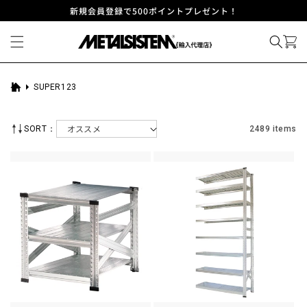
コンテ
新規会員登録で500ポイントプレゼント！
ンツに
進む
SUPER123
ホ
ー
ム
SORT：
2489 items