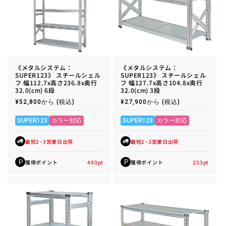
《メタルシステム：
《メタルシステム：
SUPER123》 スチールシェル
SUPER123》 スチールシェル
フ 幅112.7x高さ236.8x奥行
フ 幅127.7x高さ104.8x奥行
32.0(cm) 6段
32.0(cm) 3段
通
¥52,800から
(税込)
通
¥27,900から
(税込)
常
常
価
価
格
格
SUPER123
カラー対応
SUPER123
カラー対応
最短2~3営業日出荷
最短2~3営業日出荷
獲得ポイント
480
pt
獲得ポイント
253
pt
P
P