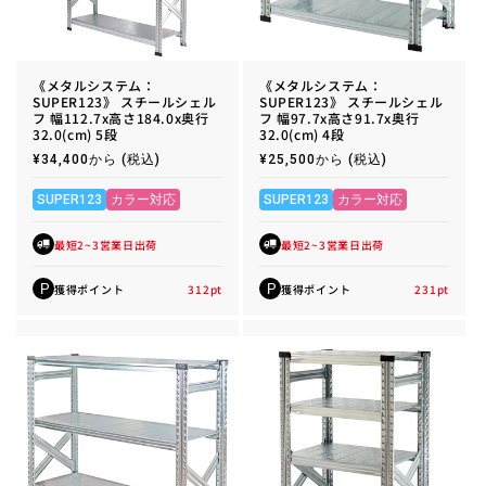
《メタルシステム：
《メタルシステム：
SUPER123》 スチールシェル
SUPER123》 スチールシェル
フ 幅112.7x高さ184.0x奥行
フ 幅97.7x高さ91.7x奥行
32.0(cm) 5段
32.0(cm) 4段
通
¥34,400から
(税込)
通
¥25,500から
(税込)
常
常
価
価
格
格
SUPER123
カラー対応
SUPER123
カラー対応
最短2~3営業日出荷
最短2~3営業日出荷
獲得ポイント
312
pt
獲得ポイント
231
pt
P
P