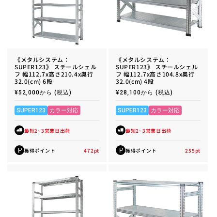
《メタルシステム：
《メタルシステム：
SUPER123》 スチールシェル
SUPER123》 スチールシェル
フ 幅112.7x高さ210.4x奥行
フ 幅112.7x高さ104.8x奥行
32.0(cm) 6段
32.0(cm) 4段
通
¥52,000から
(税込)
通
¥28,100から
(税込)
常
常
価
価
格
格
SUPER123
カラー対応
SUPER123
カラー対応
最短2~3営業日出荷
最短2~3営業日出荷
獲得ポイント
472
pt
獲得ポイント
255
pt
P
P