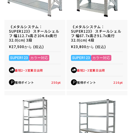
《メタルシステム：
《メタルシステム：
SUPER123》 スチールシェル
SUPER123》 スチールシェル
フ 幅112.7x高さ104.8x奥行
フ 幅67.7x高さ91.7x奥行
32.0(cm) 3段
32.0(cm) 4段
通
¥27,500から
(税込)
通
¥23,800から
(税込)
常
常
価
価
格
格
SUPER123
カラー対応
SUPER123
カラー対応
最短2~3営業日出荷
最短2~3営業日出荷
獲得ポイント
250
pt
獲得ポイント
216
pt
P
P