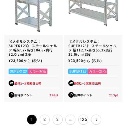
《メタルシステム：
《メタルシステム：
SUPER123》 スチールシェル
SUPER123》 スチールシェル
フ 幅67.7x高さ104.8x奥行
フ 幅112.7x高さ65.3x奥行
32.0(cm) 3段
32.0(cm) 3段
通
¥23,800から
(税込)
通
¥23,500から
(税込)
常
常
価
価
格
格
SUPER123
カラー対応
SUPER123
カラー対応
最短2~3営業日出荷
最短2~3営業日出荷
獲得ポイント
216
pt
獲得ポイント
213
pt
P
P
1
2
3
…
125