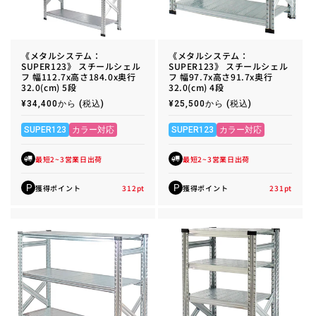
《メタルシステム：
《メタルシステム：
SUPER123》 スチールシェル
SUPER123》 スチールシェル
フ 幅112.7x高さ184.0x奥行
フ 幅97.7x高さ91.7x奥行
32.0(cm) 5段
32.0(cm) 4段
通
¥34,400から
(税込)
通
¥25,500から
(税込)
常
常
価
価
格
格
SUPER123
カラー対応
SUPER123
カラー対応
最短2~3営業日出荷
最短2~3営業日出荷
獲得ポイント
312
pt
獲得ポイント
231
pt
P
P