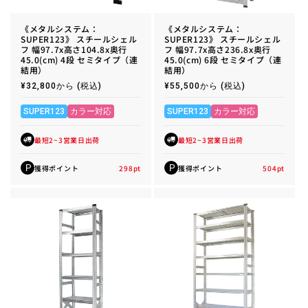
《メタルシステム：
《メタルシステム：
SUPER123》 スチールシェル
SUPER123》 スチールシェル
フ 幅97.7x高さ104.8x奥行
フ 幅97.7x高さ236.8x奥行
45.0(cm) 4段 セミタイプ（連
45.0(cm) 6段 セミタイプ（連
結用）
結用）
通
¥32,800から
(税込)
通
¥55,500から
(税込)
常
常
価
価
格
格
SUPER123
カラー対応
SUPER123
カラー対応
最短2~3営業日出荷
最短2~3営業日出荷
獲得ポイント
298
pt
獲得ポイント
504
pt
P
P