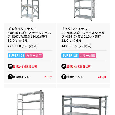
《メタルシステム：
《メタルシステム：
SUPER123》 スチールシェル
SUPER123》 スチールシェル
フ 幅67.7x高さ184.0x奥行
フ 幅97.7x高さ210.4x奥行
32.0(cm) 5段
32.0(cm) 6段
通
¥29,900から
(税込)
通
¥49,300から
(税込)
常
常
価
価
格
格
SUPER123
カラー対応
SUPER123
カラー対応
最短2~3営業日出荷
最短2~3営業日出荷
獲得ポイント
271
pt
獲得ポイント
448
pt
P
P