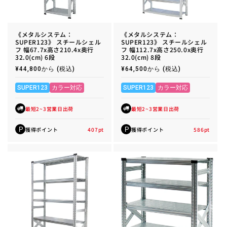
《メタルシステム：
《メタルシステム：
SUPER123》 スチールシェル
SUPER123》 スチールシェル
フ 幅67.7x高さ210.4x奥行
フ 幅112.7x高さ250.0x奥行
32.0(cm) 6段
32.0(cm) 8段
通
¥44,800から
(税込)
通
¥64,500から
(税込)
常
常
価
価
格
格
SUPER123
カラー対応
SUPER123
カラー対応
最短2~3営業日出荷
最短2~3営業日出荷
獲得ポイント
407
pt
獲得ポイント
586
pt
P
P