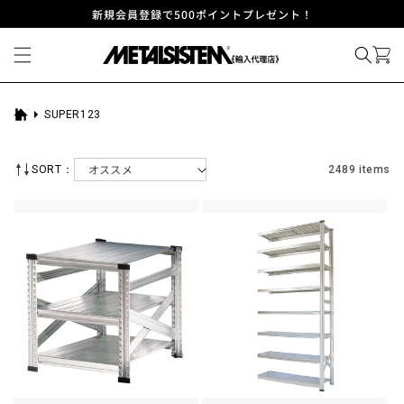
コンテ
新規会員登録で500ポイントプレゼント！
ンツに
進む
SUPER123
ホ
ー
ム
SORT：
2489 items