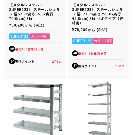
《メタルシステム：
《メタルシステム：
SUPER123》 スチールシェル
SUPER123》 スチールシェル
フ 幅52.7x高さ65.3x奥行
フ 幅127.7x高さ250.0x奥行
70.0(cm) 3段
45.0(cm) 8段 セミタイプ（連
結用）
通
¥30,200から
(税込)
常
通
¥78,200から
(税込)
価
常
格
SUPER123
カラー対応
価
格
SUPER123
カラー対応
最短2~3営業日出荷
最短2~3営業日出荷
獲得ポイント
274
pt
P
獲得ポイント
710
pt
P