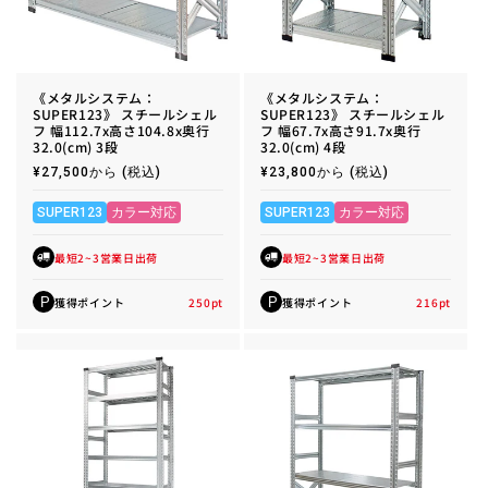
《メタルシステム：
《メタルシステム：
SUPER123》 スチールシェル
SUPER123》 スチールシェル
フ 幅112.7x高さ104.8x奥行
フ 幅67.7x高さ91.7x奥行
32.0(cm) 3段
32.0(cm) 4段
通
¥27,500から
(税込)
通
¥23,800から
(税込)
常
常
価
価
格
格
SUPER123
カラー対応
SUPER123
カラー対応
最短2~3営業日出荷
最短2~3営業日出荷
獲得ポイント
250
pt
獲得ポイント
216
pt
P
P