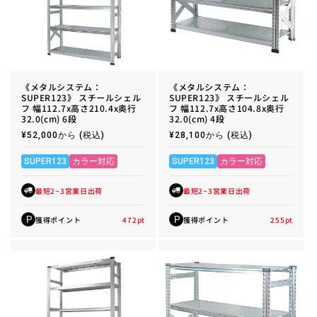
《メタルシステム：
《メタルシステム：
SUPER123》 スチールシェル
SUPER123》 スチールシェル
フ 幅112.7x高さ210.4x奥行
フ 幅112.7x高さ104.8x奥行
32.0(cm) 6段
32.0(cm) 4段
通
¥52,000から
(税込)
通
¥28,100から
(税込)
常
常
価
価
格
格
SUPER123
カラー対応
SUPER123
カラー対応
最短2~3営業日出荷
最短2~3営業日出荷
獲得ポイント
472
pt
獲得ポイント
255
pt
P
P