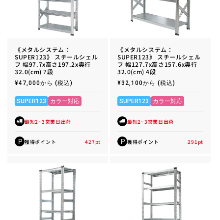
《メタルシステム：
《メタルシステム：
SUPER123》 スチールシェル
SUPER123》 スチールシェル
フ 幅97.7x高さ197.2x奥行
フ 幅127.7x高さ157.6x奥行
32.0(cm) 7段
32.0(cm) 4段
通
¥47,000から
(税込)
通
¥32,100から
(税込)
常
常
価
価
格
格
SUPER123
カラー対応
SUPER123
カラー対応
最短2~3営業日出荷
最短2~3営業日出荷
獲得ポイント
427
pt
獲得ポイント
291
pt
P
P