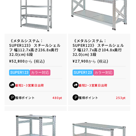
《メタルシステム：
《メタルシステム：
SUPER123》 スチールシェル
SUPER123》 スチールシェル
フ 幅112.7x高さ236.8x奥行
フ 幅127.7x高さ104.8x奥行
32.0(cm) 6段
32.0(cm) 3段
通
¥52,800から
(税込)
通
¥27,900から
(税込)
常
常
価
価
格
格
SUPER123
カラー対応
SUPER123
カラー対応
最短2~3営業日出荷
最短2~3営業日出荷
獲得ポイント
480
pt
獲得ポイント
253
pt
P
P