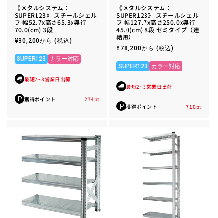
《メタルシステム：
《メタルシステム：
SUPER123》 スチールシェル
SUPER123》 スチールシェル
フ 幅52.7x高さ65.3x奥行
フ 幅127.7x高さ250.0x奥行
70.0(cm) 3段
45.0(cm) 8段 セミタイプ（連
結用）
通
¥30,200から
(税込)
常
通
¥78,200から
(税込)
価
常
格
SUPER123
カラー対応
価
格
SUPER123
カラー対応
最短2~3営業日出荷
最短2~3営業日出荷
獲得ポイント
274
pt
P
獲得ポイント
710
pt
P