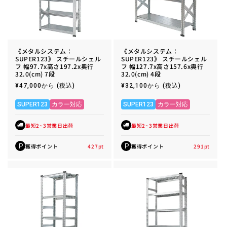
《メタルシステム：
《メタルシステム：
SUPER123》 スチールシェル
SUPER123》 スチールシェル
フ 幅97.7x高さ197.2x奥行
フ 幅127.7x高さ157.6x奥行
32.0(cm) 7段
32.0(cm) 4段
通
¥47,000から
(税込)
通
¥32,100から
(税込)
常
常
価
価
格
格
SUPER123
カラー対応
SUPER123
カラー対応
最短2~3営業日出荷
最短2~3営業日出荷
獲得ポイント
427
pt
獲得ポイント
291
pt
P
P