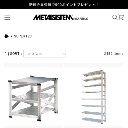
コンテ
新規会員登録で500ポイントプレゼント！
ンツに
進む
SUPER123
ホ
ー
ム
SORT：
2489 items