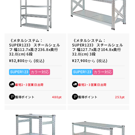
《メタルシステム：
《メタルシステム：
SUPER123》 スチールシェル
SUPER123》 スチールシェル
フ 幅112.7x高さ236.8x奥行
フ 幅127.7x高さ104.8x奥行
32.0(cm) 6段
32.0(cm) 3段
通
¥52,800から
(税込)
通
¥27,900から
(税込)
常
常
価
価
格
格
SUPER123
カラー対応
SUPER123
カラー対応
最短2~3営業日出荷
最短2~3営業日出荷
獲得ポイント
480
pt
獲得ポイント
253
pt
P
P