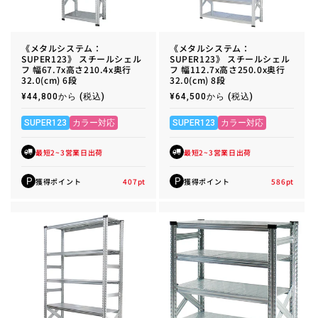
《メタルシステム：
《メタルシステム：
SUPER123》 スチールシェル
SUPER123》 スチールシェル
フ 幅67.7x高さ210.4x奥行
フ 幅112.7x高さ250.0x奥行
32.0(cm) 6段
32.0(cm) 8段
通
¥44,800から
(税込)
通
¥64,500から
(税込)
常
常
価
価
格
格
SUPER123
カラー対応
SUPER123
カラー対応
最短2~3営業日出荷
最短2~3営業日出荷
獲得ポイント
407
pt
獲得ポイント
586
pt
P
P