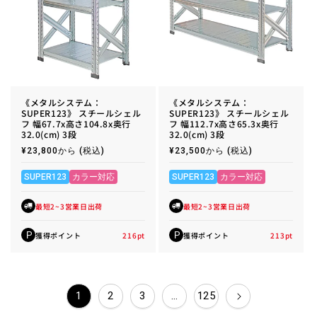
《メタルシステム：
《メタルシステム：
SUPER123》 スチールシェル
SUPER123》 スチールシェル
フ 幅67.7x高さ104.8x奥行
フ 幅112.7x高さ65.3x奥行
32.0(cm) 3段
32.0(cm) 3段
通
¥23,800から
(税込)
通
¥23,500から
(税込)
常
常
価
価
格
格
SUPER123
カラー対応
SUPER123
カラー対応
最短2~3営業日出荷
最短2~3営業日出荷
獲得ポイント
216
pt
獲得ポイント
213
pt
P
P
1
2
3
…
125