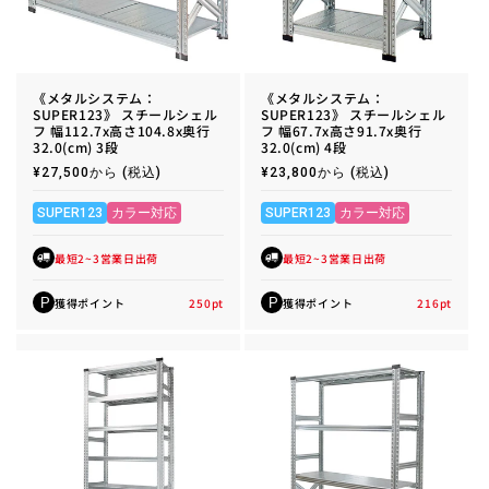
《メタルシステム：
《メタルシステム：
SUPER123》 スチールシェル
SUPER123》 スチールシェル
フ 幅112.7x高さ104.8x奥行
フ 幅67.7x高さ91.7x奥行
32.0(cm) 3段
32.0(cm) 4段
通
¥27,500から
(税込)
通
¥23,800から
(税込)
常
常
価
価
格
格
SUPER123
カラー対応
SUPER123
カラー対応
最短2~3営業日出荷
最短2~3営業日出荷
獲得ポイント
250
pt
獲得ポイント
216
pt
P
P