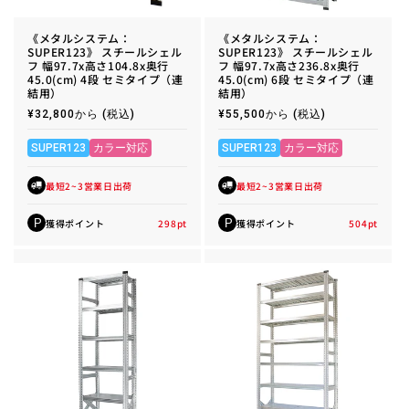
《メタルシステム：
《メタルシステム：
SUPER123》 スチールシェル
SUPER123》 スチールシェル
フ 幅97.7x高さ104.8x奥行
フ 幅97.7x高さ236.8x奥行
45.0(cm) 4段 セミタイプ（連
45.0(cm) 6段 セミタイプ（連
結用）
結用）
通
¥32,800から
(税込)
通
¥55,500から
(税込)
常
常
価
価
格
格
SUPER123
カラー対応
SUPER123
カラー対応
最短2~3営業日出荷
最短2~3営業日出荷
獲得ポイント
298
pt
獲得ポイント
504
pt
P
P