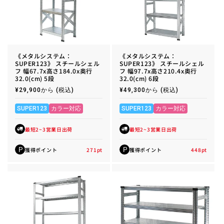
《メタルシステム：
《メタルシステム：
SUPER123》 スチールシェル
SUPER123》 スチールシェル
フ 幅67.7x高さ184.0x奥行
フ 幅97.7x高さ210.4x奥行
32.0(cm) 5段
32.0(cm) 6段
通
¥29,900から
(税込)
通
¥49,300から
(税込)
常
常
価
価
格
格
SUPER123
カラー対応
SUPER123
カラー対応
最短2~3営業日出荷
最短2~3営業日出荷
獲得ポイント
271
pt
獲得ポイント
448
pt
P
P