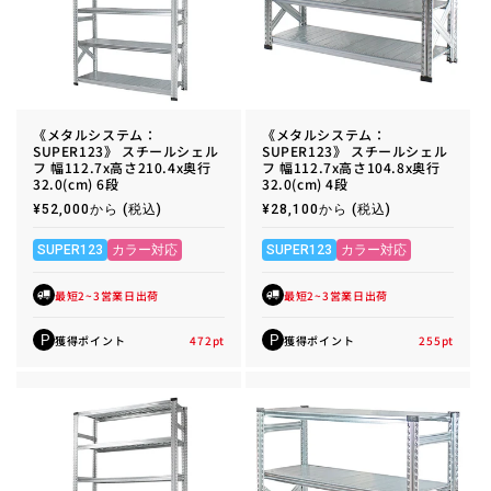
《メタルシステム：
《メタルシステム：
SUPER123》 スチールシェル
SUPER123》 スチールシェル
フ 幅112.7x高さ210.4x奥行
フ 幅112.7x高さ104.8x奥行
32.0(cm) 6段
32.0(cm) 4段
通
¥52,000から
(税込)
通
¥28,100から
(税込)
常
常
価
価
格
格
SUPER123
カラー対応
SUPER123
カラー対応
最短2~3営業日出荷
最短2~3営業日出荷
獲得ポイント
472
pt
獲得ポイント
255
pt
P
P