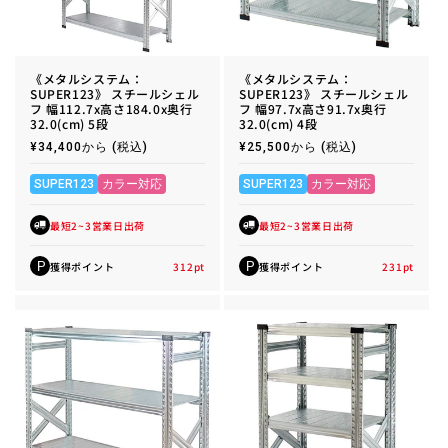
《メタルシステム：
《メタルシステム：
SUPER123》 スチールシェル
SUPER123》 スチールシェル
フ 幅112.7x高さ184.0x奥行
フ 幅97.7x高さ91.7x奥行
32.0(cm) 5段
32.0(cm) 4段
通
¥34,400から
(税込)
通
¥25,500から
(税込)
常
常
価
価
格
格
SUPER123
カラー対応
SUPER123
カラー対応
最短2~3営業日出荷
最短2~3営業日出荷
獲得ポイント
312
pt
獲得ポイント
231
pt
P
P