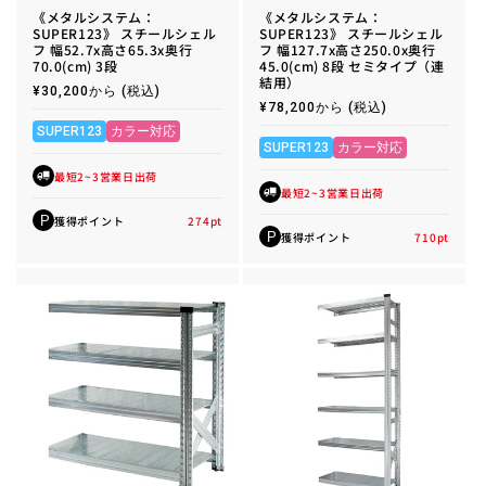
《メタルシステム：
《メタルシステム：
SUPER123》 スチールシェル
SUPER123》 スチールシェル
フ 幅52.7x高さ65.3x奥行
フ 幅127.7x高さ250.0x奥行
70.0(cm) 3段
45.0(cm) 8段 セミタイプ（連
結用）
通
¥30,200から
(税込)
常
通
¥78,200から
(税込)
価
常
格
SUPER123
カラー対応
価
格
SUPER123
カラー対応
最短2~3営業日出荷
最短2~3営業日出荷
獲得ポイント
274
pt
P
獲得ポイント
710
pt
P