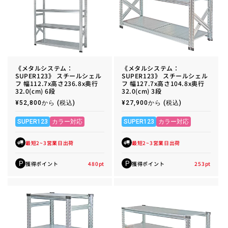
《メタルシステム：
《メタルシステム：
SUPER123》 スチールシェル
SUPER123》 スチールシェル
フ 幅112.7x高さ236.8x奥行
フ 幅127.7x高さ104.8x奥行
32.0(cm) 6段
32.0(cm) 3段
通
¥52,800から
(税込)
通
¥27,900から
(税込)
常
常
価
価
格
格
SUPER123
カラー対応
SUPER123
カラー対応
最短2~3営業日出荷
最短2~3営業日出荷
獲得ポイント
480
pt
獲得ポイント
253
pt
P
P