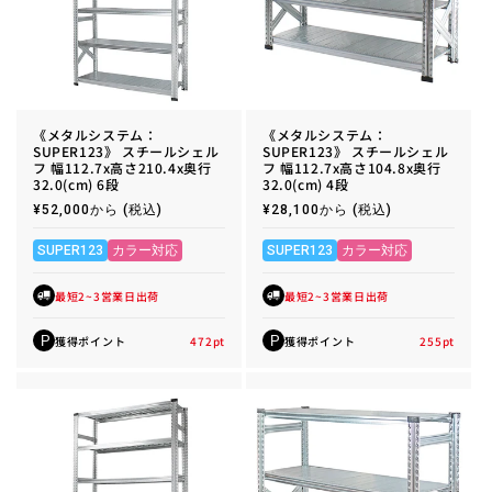
《メタルシステム：
《メタルシステム：
SUPER123》 スチールシェル
SUPER123》 スチールシェル
フ 幅112.7x高さ210.4x奥行
フ 幅112.7x高さ104.8x奥行
32.0(cm) 6段
32.0(cm) 4段
通
¥52,000から
(税込)
通
¥28,100から
(税込)
常
常
価
価
格
格
SUPER123
カラー対応
SUPER123
カラー対応
最短2~3営業日出荷
最短2~3営業日出荷
獲得ポイント
472
pt
獲得ポイント
255
pt
P
P