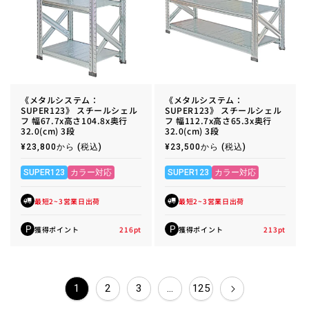
《メタルシステム：
《メタルシステム：
SUPER123》 スチールシェル
SUPER123》 スチールシェル
フ 幅67.7x高さ104.8x奥行
フ 幅112.7x高さ65.3x奥行
32.0(cm) 3段
32.0(cm) 3段
通
¥23,800から
(税込)
通
¥23,500から
(税込)
常
常
価
価
格
格
SUPER123
カラー対応
SUPER123
カラー対応
最短2~3営業日出荷
最短2~3営業日出荷
獲得ポイント
216
pt
獲得ポイント
213
pt
P
P
1
2
3
…
125