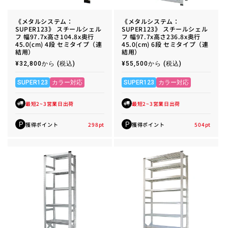
《メタルシステム：
《メタルシステム：
SUPER123》 スチールシェル
SUPER123》 スチールシェル
フ 幅97.7x高さ104.8x奥行
フ 幅97.7x高さ236.8x奥行
45.0(cm) 4段 セミタイプ（連
45.0(cm) 6段 セミタイプ（連
結用）
結用）
通
¥32,800から
(税込)
通
¥55,500から
(税込)
常
常
価
価
格
格
SUPER123
カラー対応
SUPER123
カラー対応
最短2~3営業日出荷
最短2~3営業日出荷
獲得ポイント
298
pt
獲得ポイント
504
pt
P
P