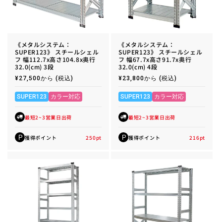
《メタルシステム：
《メタルシステム：
SUPER123》 スチールシェル
SUPER123》 スチールシェル
フ 幅112.7x高さ104.8x奥行
フ 幅67.7x高さ91.7x奥行
32.0(cm) 3段
32.0(cm) 4段
通
¥27,500から
(税込)
通
¥23,800から
(税込)
常
常
価
価
格
格
SUPER123
カラー対応
SUPER123
カラー対応
最短2~3営業日出荷
最短2~3営業日出荷
獲得ポイント
250
pt
獲得ポイント
216
pt
P
P