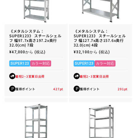
《メタルシステム：
《メタルシステム：
SUPER123》 スチールシェル
SUPER123》 スチールシェル
フ 幅97.7x高さ197.2x奥行
フ 幅127.7x高さ157.6x奥行
32.0(cm) 7段
32.0(cm) 4段
通
¥47,000から
(税込)
通
¥32,100から
(税込)
常
常
価
価
格
格
SUPER123
カラー対応
SUPER123
カラー対応
最短2~3営業日出荷
最短2~3営業日出荷
獲得ポイント
427
pt
獲得ポイント
291
pt
P
P