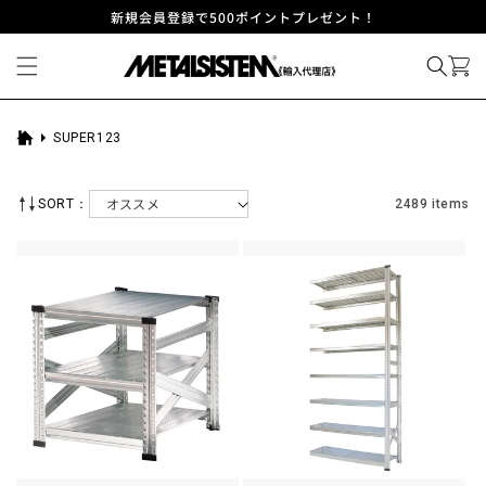
コンテ
新規会員登録で500ポイントプレゼント！
ンツに
進む
SUPER123
ホ
ー
ム
SORT：
2489 items