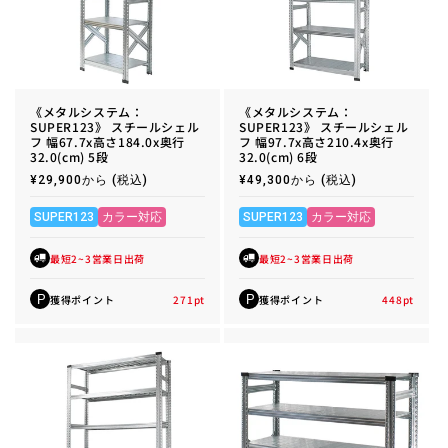
《メタルシステム：
《メタルシステム：
SUPER123》 スチールシェル
SUPER123》 スチールシェル
フ 幅67.7x高さ184.0x奥行
フ 幅97.7x高さ210.4x奥行
32.0(cm) 5段
32.0(cm) 6段
通
¥29,900から
(税込)
通
¥49,300から
(税込)
常
常
価
価
格
格
SUPER123
カラー対応
SUPER123
カラー対応
最短2~3営業日出荷
最短2~3営業日出荷
獲得ポイント
271
pt
獲得ポイント
448
pt
P
P