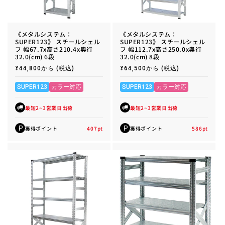
《メタルシステム：
《メタルシステム：
SUPER123》 スチールシェル
SUPER123》 スチールシェル
フ 幅67.7x高さ210.4x奥行
フ 幅112.7x高さ250.0x奥行
32.0(cm) 6段
32.0(cm) 8段
通
¥44,800から
(税込)
通
¥64,500から
(税込)
常
常
価
価
格
格
SUPER123
カラー対応
SUPER123
カラー対応
最短2~3営業日出荷
最短2~3営業日出荷
獲得ポイント
407
pt
獲得ポイント
586
pt
P
P