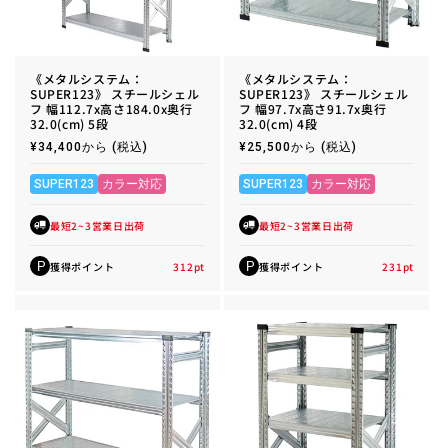
《メタルシステム：
《メタルシステム：
SUPER123》 スチールシェル
SUPER123》 スチールシェル
フ 幅112.7x高さ184.0x奥行
フ 幅97.7x高さ91.7x奥行
32.0(cm) 5段
32.0(cm) 4段
通
¥34,400から
(税込)
通
¥25,500から
(税込)
常
常
価
価
格
格
SUPER123
カラー対応
SUPER123
カラー対応
最短2~3営業日出荷
最短2~3営業日出荷
獲得ポイント
312
pt
獲得ポイント
231
pt
P
P