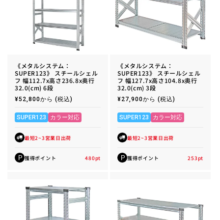
《メタルシステム：
《メタルシステム：
SUPER123》 スチールシェル
SUPER123》 スチールシェル
フ 幅112.7x高さ236.8x奥行
フ 幅127.7x高さ104.8x奥行
32.0(cm) 6段
32.0(cm) 3段
通
¥52,800から
(税込)
通
¥27,900から
(税込)
常
常
価
価
格
格
SUPER123
カラー対応
SUPER123
カラー対応
最短2~3営業日出荷
最短2~3営業日出荷
獲得ポイント
480
pt
獲得ポイント
253
pt
P
P