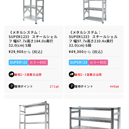
《メタルシステム：
《メタルシステム：
SUPER123》 スチールシェル
SUPER123》 スチールシェル
フ 幅67.7x高さ184.0x奥行
フ 幅97.7x高さ210.4x奥行
32.0(cm) 5段
32.0(cm) 6段
通
¥29,900から
(税込)
通
¥49,300から
(税込)
常
常
価
価
格
格
SUPER123
カラー対応
SUPER123
カラー対応
最短2~3営業日出荷
最短2~3営業日出荷
獲得ポイント
271
pt
獲得ポイント
448
pt
P
P