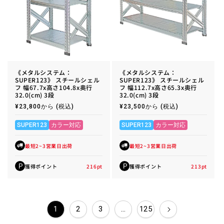
《メタルシステム：
《メタルシステム：
SUPER123》 スチールシェル
SUPER123》 スチールシェル
フ 幅67.7x高さ104.8x奥行
フ 幅112.7x高さ65.3x奥行
32.0(cm) 3段
32.0(cm) 3段
通
¥23,800から
(税込)
通
¥23,500から
(税込)
常
常
価
価
格
格
SUPER123
カラー対応
SUPER123
カラー対応
最短2~3営業日出荷
最短2~3営業日出荷
獲得ポイント
216
pt
獲得ポイント
213
pt
P
P
1
2
3
…
125