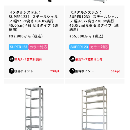
《メタルシステム：
《メタルシステム：
SUPER123》 スチールシェル
SUPER123》 スチールシェル
フ 幅97.7x高さ104.8x奥行
フ 幅97.7x高さ236.8x奥行
45.0(cm) 4段 セミタイプ（連
45.0(cm) 6段 セミタイプ（連
結用）
結用）
通
¥32,800から
(税込)
通
¥55,500から
(税込)
常
常
価
価
格
格
SUPER123
カラー対応
SUPER123
カラー対応
最短2~3営業日出荷
最短2~3営業日出荷
獲得ポイント
298
pt
獲得ポイント
504
pt
P
P