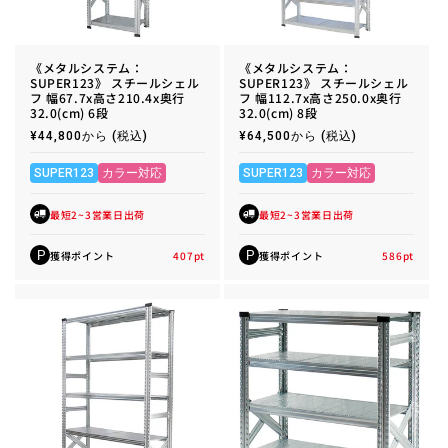
《メタルシステム：
《メタルシステム：
SUPER123》 スチールシェル
SUPER123》 スチールシェル
フ 幅67.7x高さ210.4x奥行
フ 幅112.7x高さ250.0x奥行
32.0(cm) 6段
32.0(cm) 8段
通
¥44,800から
(税込)
通
¥64,500から
(税込)
常
常
価
価
格
格
SUPER123
カラー対応
SUPER123
カラー対応
最短2~3営業日出荷
最短2~3営業日出荷
獲得ポイント
407
pt
獲得ポイント
586
pt
P
P