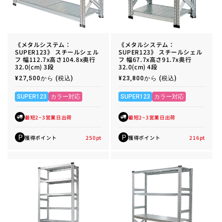
《メタルシステム：
《メタルシステム：
SUPER123》 スチールシェル
SUPER123》 スチールシェル
フ 幅112.7x高さ104.8x奥行
フ 幅67.7x高さ91.7x奥行
32.0(cm) 3段
32.0(cm) 4段
通
¥27,500から
(税込)
通
¥23,800から
(税込)
常
常
価
価
格
格
SUPER123
カラー対応
SUPER123
カラー対応
最短2~3営業日出荷
最短2~3営業日出荷
獲得ポイント
250
pt
獲得ポイント
216
pt
P
P