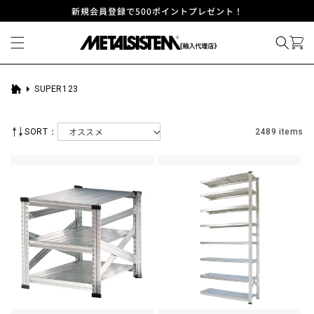
コンテ
新規会員登録で500ポイントプレゼント！
ンツに
進む
SUPER123
ホ
ー
ム
SORT：
2489 items