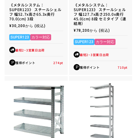
《メタルシステム：
《メタルシステム：
SUPER123》 スチールシェル
SUPER123》 スチールシェル
フ 幅52.7x高さ65.3x奥行
フ 幅127.7x高さ250.0x奥行
70.0(cm) 3段
45.0(cm) 8段 セミタイプ（連
結用）
通
¥30,200から
(税込)
常
通
¥78,200から
(税込)
価
常
格
SUPER123
カラー対応
価
格
SUPER123
カラー対応
最短2~3営業日出荷
最短2~3営業日出荷
獲得ポイント
274
pt
P
獲得ポイント
710
pt
P