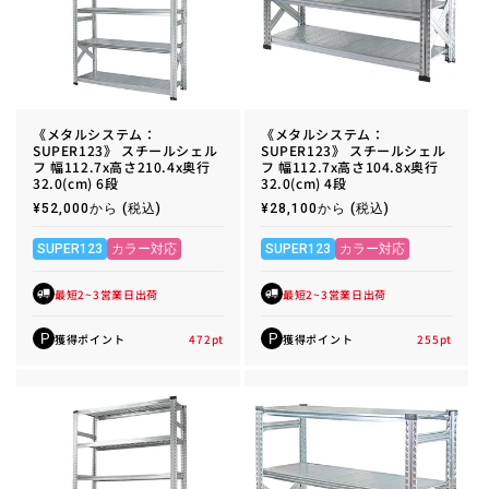
《メタルシステム：
《メタルシステム：
SUPER123》 スチールシェル
SUPER123》 スチールシェル
フ 幅112.7x高さ210.4x奥行
フ 幅112.7x高さ104.8x奥行
32.0(cm) 6段
32.0(cm) 4段
通
¥52,000から
(税込)
通
¥28,100から
(税込)
常
常
価
価
格
格
SUPER123
カラー対応
SUPER123
カラー対応
最短2~3営業日出荷
最短2~3営業日出荷
獲得ポイント
472
pt
獲得ポイント
255
pt
P
P