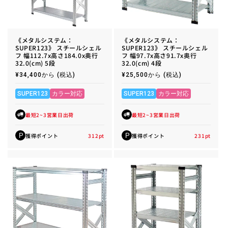
《メタルシステム：
《メタルシステム：
SUPER123》 スチールシェル
SUPER123》 スチールシェル
フ 幅112.7x高さ184.0x奥行
フ 幅97.7x高さ91.7x奥行
32.0(cm) 5段
32.0(cm) 4段
通
¥34,400から
(税込)
通
¥25,500から
(税込)
常
常
価
価
格
格
SUPER123
カラー対応
SUPER123
カラー対応
最短2~3営業日出荷
最短2~3営業日出荷
獲得ポイント
312
pt
獲得ポイント
231
pt
P
P