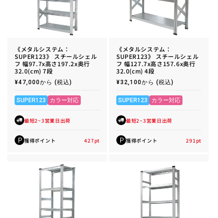
《メタルシステム：
《メタルシステム：
SUPER123》 スチールシェル
SUPER123》 スチールシェル
フ 幅97.7x高さ197.2x奥行
フ 幅127.7x高さ157.6x奥行
32.0(cm) 7段
32.0(cm) 4段
通
¥47,000から
(税込)
通
¥32,100から
(税込)
常
常
価
価
格
格
SUPER123
カラー対応
SUPER123
カラー対応
最短2~3営業日出荷
最短2~3営業日出荷
獲得ポイント
427
pt
獲得ポイント
291
pt
P
P