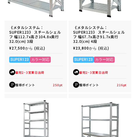
《メタルシステム：
《メタルシステム：
SUPER123》 スチールシェル
SUPER123》 スチールシェル
フ 幅112.7x高さ104.8x奥行
フ 幅67.7x高さ91.7x奥行
32.0(cm) 3段
32.0(cm) 4段
通
¥27,500から
(税込)
通
¥23,800から
(税込)
常
常
価
価
格
格
SUPER123
カラー対応
SUPER123
カラー対応
最短2~3営業日出荷
最短2~3営業日出荷
獲得ポイント
250
pt
獲得ポイント
216
pt
P
P