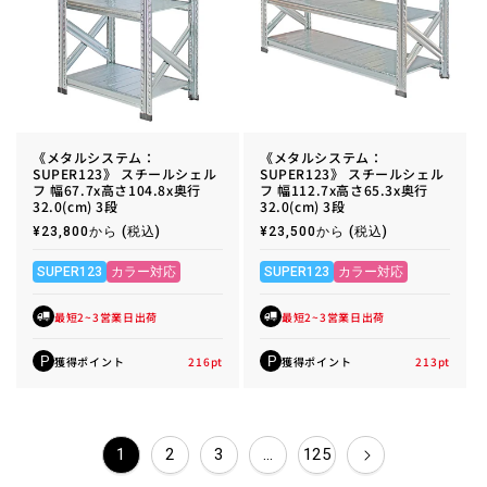
《メタルシステム：
《メタルシステム：
SUPER123》 スチールシェル
SUPER123》 スチールシェル
フ 幅67.7x高さ104.8x奥行
フ 幅112.7x高さ65.3x奥行
32.0(cm) 3段
32.0(cm) 3段
通
¥23,800から
(税込)
通
¥23,500から
(税込)
常
常
価
価
格
格
SUPER123
カラー対応
SUPER123
カラー対応
最短2~3営業日出荷
最短2~3営業日出荷
獲得ポイント
216
pt
獲得ポイント
213
pt
P
P
1
2
3
…
125