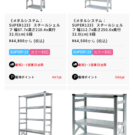
《メタルシステム：
《メタルシステム：
SUPER123》 スチールシェル
SUPER123》 スチールシェル
フ 幅67.7x高さ210.4x奥行
フ 幅112.7x高さ250.0x奥行
32.0(cm) 6段
32.0(cm) 8段
通
¥44,800から
(税込)
通
¥64,500から
(税込)
常
常
価
価
格
格
SUPER123
カラー対応
SUPER123
カラー対応
最短2~3営業日出荷
最短2~3営業日出荷
獲得ポイント
407
pt
獲得ポイント
586
pt
P
P