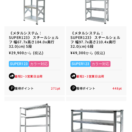
《メタルシステム：
《メタルシステム：
SUPER123》 スチールシェル
SUPER123》 スチールシェル
フ 幅67.7x高さ184.0x奥行
フ 幅97.7x高さ210.4x奥行
32.0(cm) 5段
32.0(cm) 6段
通
¥29,900から
(税込)
通
¥49,300から
(税込)
常
常
価
価
格
格
SUPER123
カラー対応
SUPER123
カラー対応
最短2~3営業日出荷
最短2~3営業日出荷
獲得ポイント
271
pt
獲得ポイント
448
pt
P
P