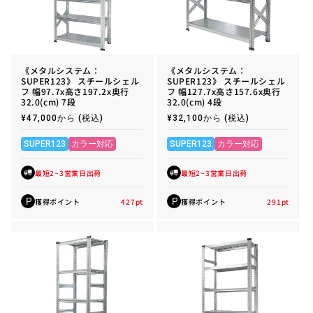
《メタルシステム：
《メタルシステム：
SUPER123》 スチールシェル
SUPER123》 スチールシェル
フ 幅97.7x高さ197.2x奥行
フ 幅127.7x高さ157.6x奥行
32.0(cm) 7段
32.0(cm) 4段
通
¥47,000から
(税込)
通
¥32,100から
(税込)
常
常
価
価
格
格
SUPER123
カラー対応
SUPER123
カラー対応
最短2~3営業日出荷
最短2~3営業日出荷
獲得ポイント
427
pt
獲得ポイント
291
pt
P
P