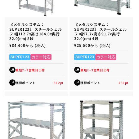
《メタルシステム：
《メタルシステム：
SUPER123》 スチールシェル
SUPER123》 スチールシェル
フ 幅112.7x高さ184.0x奥行
フ 幅97.7x高さ91.7x奥行
32.0(cm) 5段
32.0(cm) 4段
通
¥34,400から
(税込)
通
¥25,500から
(税込)
常
常
価
価
格
格
SUPER123
カラー対応
SUPER123
カラー対応
最短2~3営業日出荷
最短2~3営業日出荷
獲得ポイント
312
pt
獲得ポイント
231
pt
P
P