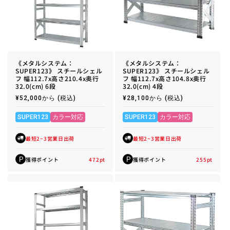
《メタルシステム：
《メタルシステム：
SUPER123》 スチールシェル
SUPER123》 スチールシェル
フ 幅112.7x高さ210.4x奥行
フ 幅112.7x高さ104.8x奥行
32.0(cm) 6段
32.0(cm) 4段
通
¥52,000から
(税込)
通
¥28,100から
(税込)
常
常
価
価
格
格
SUPER123
カラー対応
SUPER123
カラー対応
最短2~3営業日出荷
最短2~3営業日出荷
獲得ポイント
472
pt
獲得ポイント
255
pt
P
P