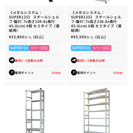
《メタルシステム：
《メタルシステム：
SUPER123》 スチールシェル
SUPER123》 スチールシェル
フ 幅97.7x高さ104.8x奥行
フ 幅97.7x高さ236.8x奥行
45.0(cm) 4段 セミタイプ（連
45.0(cm) 6段 セミタイプ（連
結用）
結用）
通
¥32,800から
(税込)
通
¥55,500から
(税込)
常
常
価
価
格
格
SUPER123
カラー対応
SUPER123
カラー対応
最短2~3営業日出荷
最短2~3営業日出荷
獲得ポイント
298
pt
獲得ポイント
504
pt
P
P