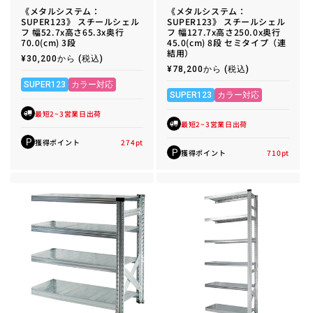
《メタルシステム：
《メタルシステム：
SUPER123》 スチールシェル
SUPER123》 スチールシェル
フ 幅52.7x高さ65.3x奥行
フ 幅127.7x高さ250.0x奥行
70.0(cm) 3段
45.0(cm) 8段 セミタイプ（連
結用）
通
¥30,200から
(税込)
常
通
¥78,200から
(税込)
価
常
格
SUPER123
カラー対応
価
格
SUPER123
カラー対応
最短2~3営業日出荷
最短2~3営業日出荷
獲得ポイント
274
pt
P
獲得ポイント
710
pt
P