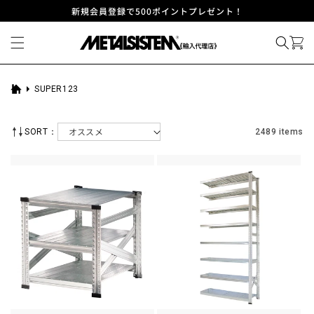
コンテ
新規会員登録で500ポイントプレゼント！
ンツに
進む
SUPER123
ホ
ー
ム
SORT：
2489 items