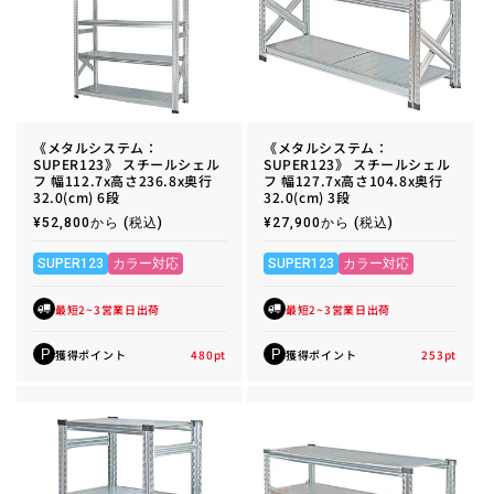
《メタルシステム：
《メタルシステム：
SUPER123》 スチールシェル
SUPER123》 スチールシェル
フ 幅112.7x高さ236.8x奥行
フ 幅127.7x高さ104.8x奥行
32.0(cm) 6段
32.0(cm) 3段
通
¥52,800から
(税込)
通
¥27,900から
(税込)
常
常
価
価
格
格
SUPER123
カラー対応
SUPER123
カラー対応
最短2~3営業日出荷
最短2~3営業日出荷
獲得ポイント
480
pt
獲得ポイント
253
pt
P
P