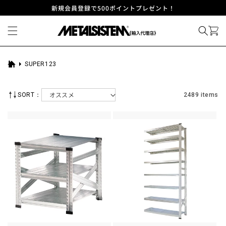
コンテ
新規会員登録で500ポイントプレゼント！
ンツに
進む
SUPER123
ホ
ー
ム
SORT：
2489 items