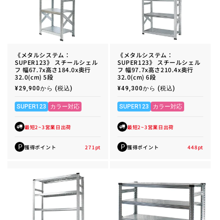
《メタルシステム：
《メタルシステム：
SUPER123》 スチールシェル
SUPER123》 スチールシェル
フ 幅67.7x高さ184.0x奥行
フ 幅97.7x高さ210.4x奥行
32.0(cm) 5段
32.0(cm) 6段
通
¥29,900から
(税込)
通
¥49,300から
(税込)
常
常
価
価
格
格
SUPER123
カラー対応
SUPER123
カラー対応
最短2~3営業日出荷
最短2~3営業日出荷
獲得ポイント
271
pt
獲得ポイント
448
pt
P
P