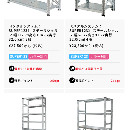
《メタルシステム：
《メタルシステム：
SUPER123》 スチールシェル
SUPER123》 スチールシェル
フ 幅112.7x高さ104.8x奥行
フ 幅67.7x高さ91.7x奥行
32.0(cm) 3段
32.0(cm) 4段
通
¥27,500から
(税込)
通
¥23,800から
(税込)
常
常
価
価
格
格
SUPER123
カラー対応
SUPER123
カラー対応
最短2~3営業日出荷
最短2~3営業日出荷
獲得ポイント
250
pt
獲得ポイント
216
pt
P
P