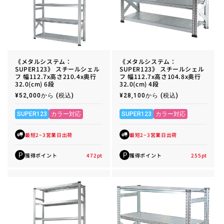
《メタルシステム：
《メタルシステム：
SUPER123》 スチールシェル
SUPER123》 スチールシェル
フ 幅112.7x高さ210.4x奥行
フ 幅112.7x高さ104.8x奥行
32.0(cm) 6段
32.0(cm) 4段
通
¥52,000から
(税込)
通
¥28,100から
(税込)
常
常
価
価
格
格
SUPER123
カラー対応
SUPER123
カラー対応
最短2~3営業日出荷
最短2~3営業日出荷
獲得ポイント
472
pt
獲得ポイント
255
pt
P
P