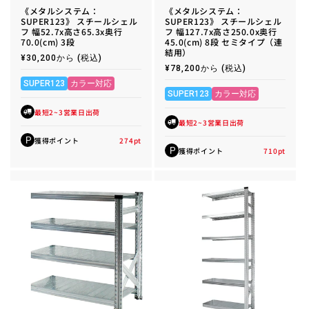
《メタルシステム：
《メタルシステム：
SUPER123》 スチールシェル
SUPER123》 スチールシェル
フ 幅52.7x高さ65.3x奥行
フ 幅127.7x高さ250.0x奥行
70.0(cm) 3段
45.0(cm) 8段 セミタイプ（連
結用）
通
¥30,200から
(税込)
常
通
¥78,200から
(税込)
価
常
格
SUPER123
カラー対応
価
格
SUPER123
カラー対応
最短2~3営業日出荷
最短2~3営業日出荷
獲得ポイント
274
pt
P
獲得ポイント
710
pt
P