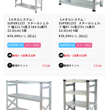
《メタルシステム：
《メタルシステム：
SUPER123》 スチールシェル
SUPER123》 スチールシェル
フ 幅112.7x高さ184.0x奥行
フ 幅97.7x高さ91.7x奥行
32.0(cm) 5段
32.0(cm) 4段
通
¥34,400から
(税込)
通
¥25,500から
(税込)
常
常
価
価
格
格
SUPER123
カラー対応
SUPER123
カラー対応
最短2~3営業日出荷
最短2~3営業日出荷
獲得ポイント
312
pt
獲得ポイント
231
pt
P
P