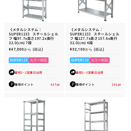
《メタルシステム：
《メタルシステム：
SUPER123》 スチールシェル
SUPER123》 スチールシェル
フ 幅97.7x高さ197.2x奥行
フ 幅127.7x高さ157.6x奥行
32.0(cm) 7段
32.0(cm) 4段
通
¥47,000から
(税込)
通
¥32,100から
(税込)
常
常
価
価
格
格
SUPER123
カラー対応
SUPER123
カラー対応
最短2~3営業日出荷
最短2~3営業日出荷
獲得ポイント
427
pt
獲得ポイント
291
pt
P
P