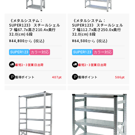
《メタルシステム：
《メタルシステム：
SUPER123》 スチールシェル
SUPER123》 スチールシェル
フ 幅67.7x高さ210.4x奥行
フ 幅112.7x高さ250.0x奥行
32.0(cm) 6段
32.0(cm) 8段
通
¥44,800から
(税込)
通
¥64,500から
(税込)
常
常
価
価
格
格
SUPER123
カラー対応
SUPER123
カラー対応
最短2~3営業日出荷
最短2~3営業日出荷
獲得ポイント
407
pt
獲得ポイント
586
pt
P
P