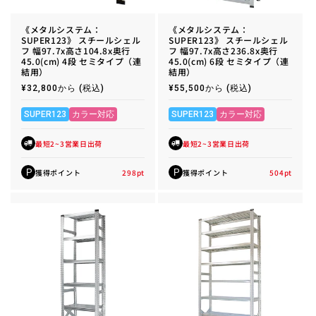
《メタルシステム：
《メタルシステム：
SUPER123》 スチールシェル
SUPER123》 スチールシェル
フ 幅97.7x高さ104.8x奥行
フ 幅97.7x高さ236.8x奥行
45.0(cm) 4段 セミタイプ（連
45.0(cm) 6段 セミタイプ（連
結用）
結用）
通
¥32,800から
(税込)
通
¥55,500から
(税込)
常
常
価
価
格
格
SUPER123
カラー対応
SUPER123
カラー対応
最短2~3営業日出荷
最短2~3営業日出荷
獲得ポイント
298
pt
獲得ポイント
504
pt
P
P