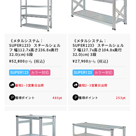
《メタルシステム：
《メタルシステム：
SUPER123》 スチールシェル
SUPER123》 スチールシェル
フ 幅112.7x高さ236.8x奥行
フ 幅127.7x高さ104.8x奥行
32.0(cm) 6段
32.0(cm) 3段
通
¥52,800から
(税込)
通
¥27,900から
(税込)
常
常
価
価
格
格
SUPER123
カラー対応
SUPER123
カラー対応
最短2~3営業日出荷
最短2~3営業日出荷
獲得ポイント
480
pt
獲得ポイント
253
pt
P
P