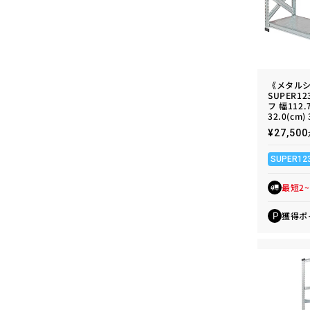
《メタル
SUPER1
フ 幅112.
32.0(cm)
通
¥27,5
常
価
SUPER12
格
最短2
獲得ポ
P