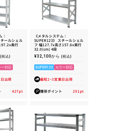
ム：
《メタルシステム：
 スチールシェル
SUPER123》 スチールシェル
197.2x奥行
フ 幅127.7x高さ157.6x奥行
32.0(cm) 4段
通
¥32,100から
(税込)
(税込)
常
価
ラー対応
SUPER123
カラー対応
格
業日出荷
最短2~3営業日出荷
ト
427
pt
獲得ポイント
291
pt
P