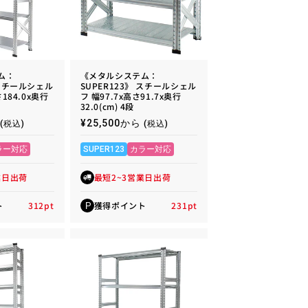
ム：
《メタルシステム：
 スチールシェル
SUPER123》 スチールシェル
さ184.0x奥行
フ 幅97.7x高さ91.7x奥行
32.0(cm) 4段
通
¥25,500から
(税込)
(税込)
常
価
ラー対応
SUPER123
カラー対応
格
業日出荷
最短2~3営業日出荷
ト
312
pt
獲得ポイント
231
pt
P