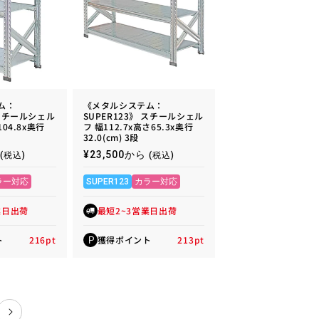
ム：
《メタルシステム：
 スチールシェル
SUPER123》 スチールシェル
104.8x奥行
フ 幅112.7x高さ65.3x奥行
32.0(cm) 3段
通
¥23,500から
(税込)
(税込)
常
価
ラー対応
SUPER123
カラー対応
格
業日出荷
最短2~3営業日出荷
ト
216
pt
獲得ポイント
213
pt
P