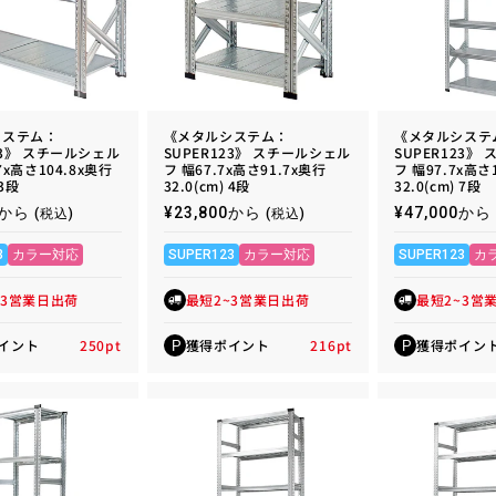
システム：
《メタルシステム：
《メタルシステ
23》 スチールシェル
SUPER123》 スチールシェル
SUPER123》
7x高さ104.8x奥行
フ 幅67.7x高さ91.7x奥行
フ 幅97.7x高さ
 3段
32.0(cm) 4段
32.0(cm) 7段
00から
通
¥23,800から
通
¥47,000から
(税込)
(税込)
常
常
価
価
3
カラー対応
SUPER123
カラー対応
SUPER123
カ
格
格
~3営業日出荷
最短2~3営業日出荷
最短2~3営
イント
250
pt
獲得ポイント
216
pt
獲得ポイン
P
P