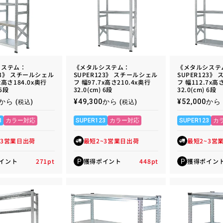
システム：
《メタルシステム：
《メタルシステ
23》 スチールシェル
SUPER123》 スチールシェル
SUPER123》
x高さ184.0x奥行
フ 幅97.7x高さ210.4x奥行
フ 幅112.7x高
 5段
32.0(cm) 6段
32.0(cm) 6段
00から
通
¥49,300から
通
¥52,000から
(税込)
(税込)
常
常
価
価
3
カラー対応
SUPER123
カラー対応
SUPER123
カ
格
格
~3営業日出荷
最短2~3営業日出荷
最短2~3営
イント
271
pt
獲得ポイント
448
pt
獲得ポイン
P
P