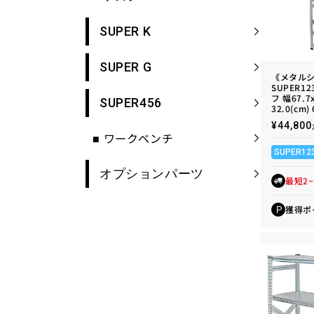
SUPER K
SUPER G
《メタル
SUPER1
フ 幅67.7
SUPER456
32.0(cm)
通
¥44,8
■
ワークベンチ
常
価
SUPER12
格
オプションパーツ
最短2
獲得ポ
P