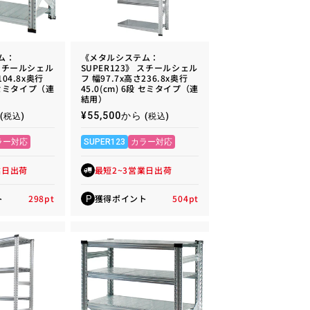
ム：
《メタルシステム：
 スチールシェル
SUPER123》 スチールシェル
104.8x奥行
フ 幅97.7x高さ236.8x奥行
段 セミタイプ（連
45.0(cm) 6段 セミタイプ（連
結用）
通
¥55,500から
(税込)
(税込)
常
価
ラー対応
SUPER123
カラー対応
格
業日出荷
最短2~3営業日出荷
ト
298
pt
獲得ポイント
504
pt
P