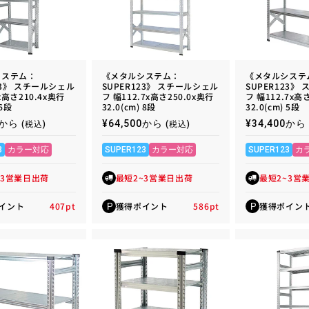
システム：
《メタルシステム：
《メタルシステ
23》 スチールシェル
SUPER123》 スチールシェル
SUPER123》
x高さ210.4x奥行
フ 幅112.7x高さ250.0x奥行
フ 幅112.7x高
 6段
32.0(cm) 8段
32.0(cm) 5段
00から
通
¥64,500から
通
¥34,400から
(税込)
(税込)
常
常
価
価
3
カラー対応
SUPER123
カラー対応
SUPER123
カ
格
格
~3営業日出荷
最短2~3営業日出荷
最短2~3営
イント
407
pt
獲得ポイント
586
pt
獲得ポイン
P
P