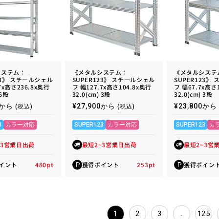
システム：
《メタルシステム：
《メタルシステ
23》 スチールシェル
SUPER123》 スチールシェル
SUPER123》
7x高さ236.8x奥行
フ 幅127.7x高さ104.8x奥行
フ 幅67.7x高さ
 6段
32.0(cm) 3段
32.0(cm) 3段
00から
通
¥27,900から
通
¥23,800から
(税込)
(税込)
常
常
価
価
3
カラー対応
SUPER123
カラー対応
SUPER123
カ
格
格
~3営業日出荷
最短2~3営業日出荷
最短2~3営
イント
480
pt
獲得ポイント
253
pt
獲得ポイン
P
P
1
2
3
…
125