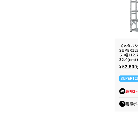
《メタル
SUPER1
フ 幅112.
32.0(cm)
通
¥52,8
常
価
SUPER12
格
最短2
獲得ポ
P