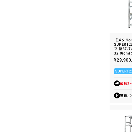
《メタル
SUPER1
フ 幅67.7
32.0(cm)
通
¥29,9
常
価
SUPER12
格
最短2
獲得ポ
P