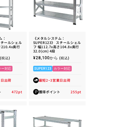
ム：
《メタルシステム：
 スチールシェル
SUPER123》 スチールシェル
さ210.4x奥行
フ 幅112.7x高さ104.8x奥行
32.0(cm) 4段
通
¥28,100から
(税込)
(税込)
常
価
ラー対応
SUPER123
カラー対応
格
業日出荷
最短2~3営業日出荷
ト
472
pt
獲得ポイント
255
pt
P