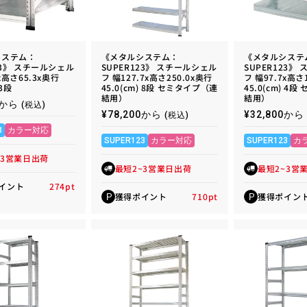
システム：
《メタルシステム：
《メタルシステ
23》 スチールシェル
SUPER123》 スチールシェル
SUPER123》
x高さ65.3x奥行
フ 幅127.7x高さ250.0x奥行
フ 幅97.7x高さ
 3段
45.0(cm) 8段 セミタイプ（連
45.0(cm) 4
結用）
結用）
00から
(税込)
通
¥78,200から
通
¥32,800から
(税込)
常
常
3
カラー対応
価
価
SUPER123
カラー対応
SUPER123
カ
格
格
~3営業日出荷
最短2~3営業日出荷
最短2~3営
イント
274
pt
獲得ポイント
710
pt
獲得ポイン
P
P