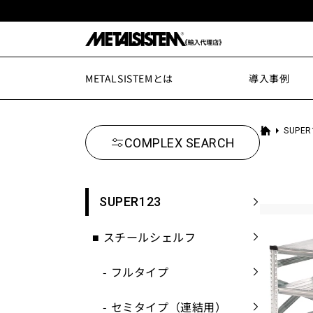
コンテ
ンツに
進む
METALSISTEMとは
導入事例
SUPER
ホ
COMPLEX SEARCH
ー
ム
SUPER123
■
スチールシェルフ
-
フルタイプ
-
セミタイプ（連結用）