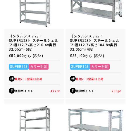
《メタルシステム：
《メタルシステム：
SUPER123》 スチールシェル
SUPER123》 スチールシェル
フ 幅112.7x高さ210.4x奥行
フ 幅112.7x高さ104.8x奥行
32.0(cm) 6段
32.0(cm) 4段
通
¥52,000から
(税込)
通
¥28,100から
(税込)
常
常
価
価
格
格
SUPER123
カラー対応
SUPER123
カラー対応
最短2~3営業日出荷
最短2~3営業日出荷
獲得ポイント
472
pt
獲得ポイント
255
pt
P
P