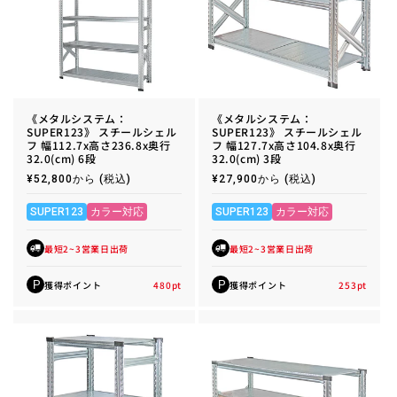
《メタルシステム：
《メタルシステム：
SUPER123》 スチールシェル
SUPER123》 スチールシェル
フ 幅112.7x高さ236.8x奥行
フ 幅127.7x高さ104.8x奥行
32.0(cm) 6段
32.0(cm) 3段
通
¥52,800から
(税込)
通
¥27,900から
(税込)
常
常
価
価
格
格
SUPER123
カラー対応
SUPER123
カラー対応
最短2~3営業日出荷
最短2~3営業日出荷
獲得ポイント
480
pt
獲得ポイント
253
pt
P
P