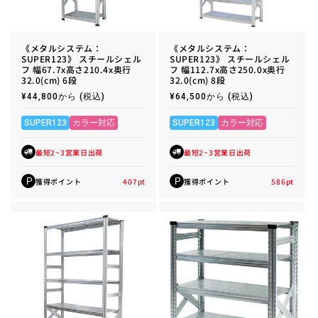
《メタルシステム：
《メタルシステム：
SUPER123》 スチールシェル
SUPER123》 スチールシェル
フ 幅67.7x高さ210.4x奥行
フ 幅112.7x高さ250.0x奥行
32.0(cm) 6段
32.0(cm) 8段
通
¥44,800から
(税込)
通
¥64,500から
(税込)
常
常
価
価
格
格
SUPER123
カラー対応
SUPER123
カラー対応
最短2~3営業日出荷
最短2~3営業日出荷
獲得ポイント
407
pt
獲得ポイント
586
pt
P
P