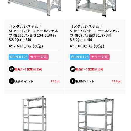
《メタルシステム：
《メタルシステム：
SUPER123》 スチールシェル
SUPER123》 スチールシェル
フ 幅112.7x高さ104.8x奥行
フ 幅67.7x高さ91.7x奥行
32.0(cm) 3段
32.0(cm) 4段
通
¥27,500から
(税込)
通
¥23,800から
(税込)
常
常
価
価
格
格
SUPER123
カラー対応
SUPER123
カラー対応
最短2~3営業日出荷
最短2~3営業日出荷
獲得ポイント
250
pt
獲得ポイント
216
pt
P
P