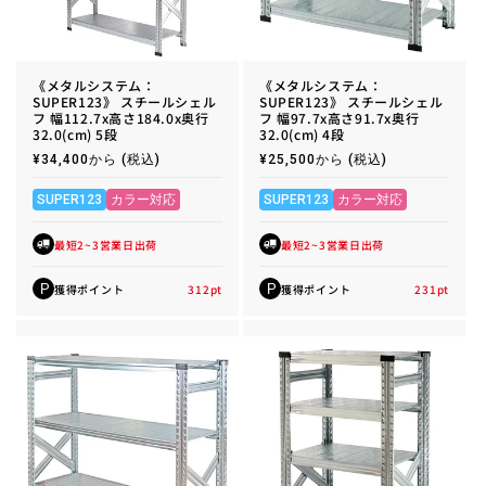
《メタルシステム：
《メタルシステム：
SUPER123》 スチールシェル
SUPER123》 スチールシェル
フ 幅112.7x高さ184.0x奥行
フ 幅97.7x高さ91.7x奥行
32.0(cm) 5段
32.0(cm) 4段
通
¥34,400から
(税込)
通
¥25,500から
(税込)
常
常
価
価
格
格
SUPER123
カラー対応
SUPER123
カラー対応
最短2~3営業日出荷
最短2~3営業日出荷
獲得ポイント
312
pt
獲得ポイント
231
pt
P
P