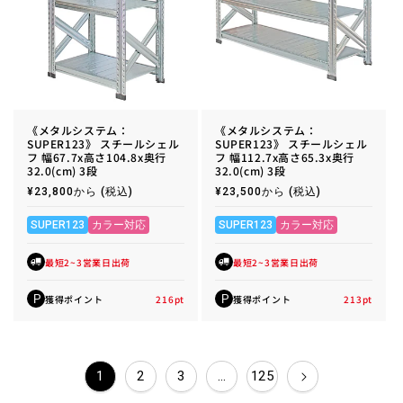
《メタルシステム：
《メタルシステム：
SUPER123》 スチールシェル
SUPER123》 スチールシェル
フ 幅67.7x高さ104.8x奥行
フ 幅112.7x高さ65.3x奥行
32.0(cm) 3段
32.0(cm) 3段
通
¥23,800から
(税込)
通
¥23,500から
(税込)
常
常
価
価
格
格
SUPER123
カラー対応
SUPER123
カラー対応
最短2~3営業日出荷
最短2~3営業日出荷
獲得ポイント
216
pt
獲得ポイント
213
pt
P
P
1
2
3
…
125