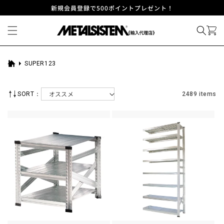
コンテ
新規会員登録で500ポイントプレゼント！
ンツに
進む
SUPER123
ホ
ー
ム
SORT：
2489 items