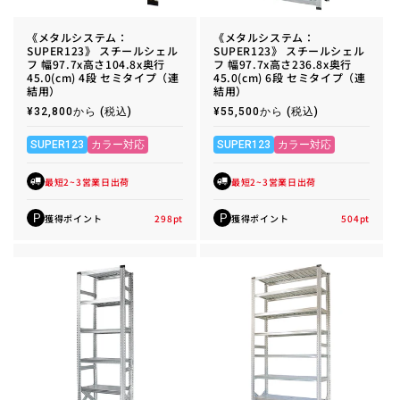
《メタルシステム：
《メタルシステム：
SUPER123》 スチールシェル
SUPER123》 スチールシェル
フ 幅97.7x高さ104.8x奥行
フ 幅97.7x高さ236.8x奥行
45.0(cm) 4段 セミタイプ（連
45.0(cm) 6段 セミタイプ（連
結用）
結用）
通
¥32,800から
(税込)
通
¥55,500から
(税込)
常
常
価
価
格
格
SUPER123
カラー対応
SUPER123
カラー対応
最短2~3営業日出荷
最短2~3営業日出荷
獲得ポイント
298
pt
獲得ポイント
504
pt
P
P