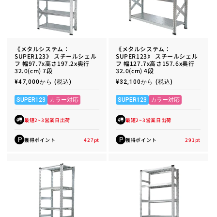
《メタルシステム：
《メタルシステム：
SUPER123》 スチールシェル
SUPER123》 スチールシェル
フ 幅97.7x高さ197.2x奥行
フ 幅127.7x高さ157.6x奥行
32.0(cm) 7段
32.0(cm) 4段
通
¥47,000から
(税込)
通
¥32,100から
(税込)
常
常
価
価
格
格
SUPER123
カラー対応
SUPER123
カラー対応
最短2~3営業日出荷
最短2~3営業日出荷
獲得ポイント
427
pt
獲得ポイント
291
pt
P
P