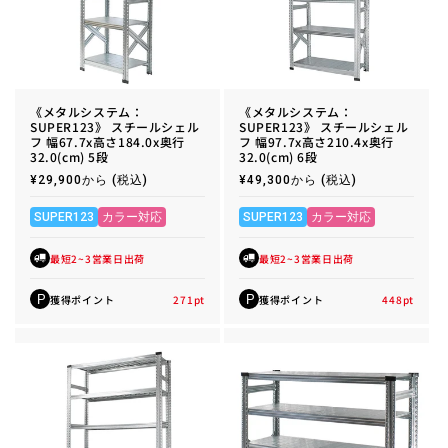
《メタルシステム：
《メタルシステム：
SUPER123》 スチールシェル
SUPER123》 スチールシェル
フ 幅67.7x高さ184.0x奥行
フ 幅97.7x高さ210.4x奥行
32.0(cm) 5段
32.0(cm) 6段
通
¥29,900から
(税込)
通
¥49,300から
(税込)
常
常
価
価
格
格
SUPER123
カラー対応
SUPER123
カラー対応
最短2~3営業日出荷
最短2~3営業日出荷
獲得ポイント
271
pt
獲得ポイント
448
pt
P
P