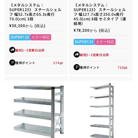
《メタルシステム：
《メタルシステム：
SUPER123》 スチールシェル
SUPER123》 スチールシェル
フ 幅52.7x高さ65.3x奥行
フ 幅127.7x高さ250.0x奥行
70.0(cm) 3段
45.0(cm) 8段 セミタイプ（連
結用）
通
¥30,200から
(税込)
常
通
¥78,200から
(税込)
価
常
格
SUPER123
カラー対応
価
格
SUPER123
カラー対応
最短2~3営業日出荷
最短2~3営業日出荷
獲得ポイント
274
pt
P
獲得ポイント
710
pt
P